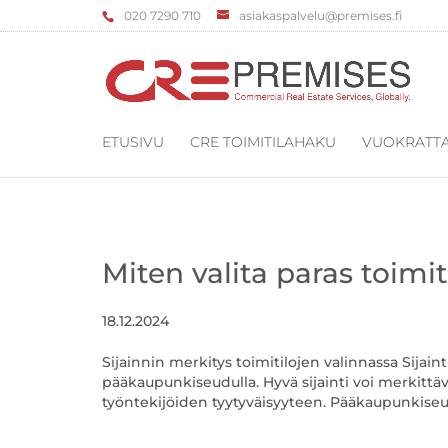
‌020 7290 710
asiakaspalvelu@premises.fi
ETUSIVU
CRE TOIMITILAHAKU
VUOKRATTA
Miten valita paras toim
18.12.2024
Sijainnin merkitys toimitilojen valinnassa Sijaint
pääkaupunkiseudulla. Hyvä sijainti voi merkittäv
työntekijöiden tyytyväisyyteen. Pääkaupunkiseud