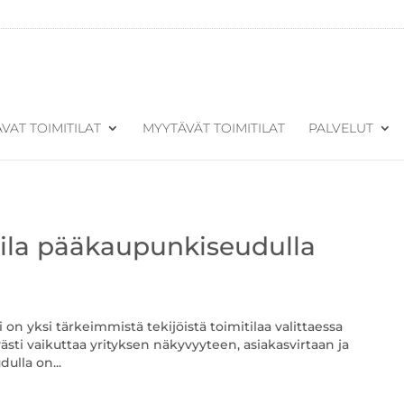
VAT TOIMITILAT
MYYTÄVÄT TOIMITILAT
PALVELUT
itila pääkaupunkiseudulla
i on yksi tärkeimmistä tekijöistä toimitilaa valittaessa
ästi vaikuttaa yrityksen näkyvyyteen, asiakasvirtaan ja
ulla on...