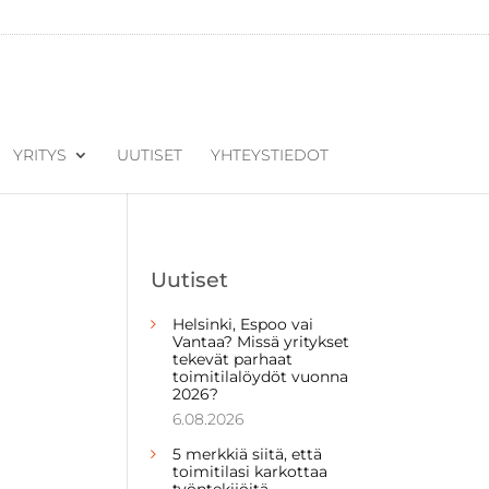
YRITYS
UUTISET
YHTEYSTIEDOT
Uutiset
Helsinki, Espoo vai
Vantaa? Missä yritykset
tekevät parhaat
toimitilalöydöt vuonna
2026?
6.08.2026
5 merkkiä siitä, että
toimitilasi karkottaa
työntekijöitä