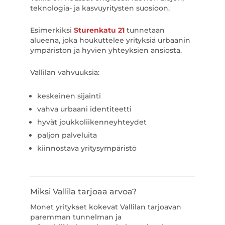
teknologia- ja kasvuyritysten suosioon.
Esimerkiksi
Sturenkatu 21
tunnetaan
alueena, joka houkuttelee yrityksiä urbaanin
ympäristön ja hyvien yhteyksien ansiosta.
Vallilan vahvuuksia:
keskeinen sijainti
vahva urbaani identiteetti
hyvät joukkoliikenneyhteydet
paljon palveluita
kiinnostava yritysympäristö
Miksi Vallila tarjoaa arvoa?
Monet yritykset kokevat Vallilan tarjoavan
paremman tunnelman ja