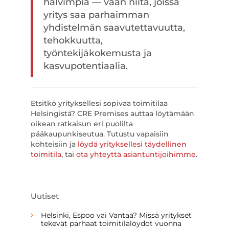
halvimpia — vaan niitä, joissa
yritys saa parhaimman
yhdistelmän saavutettavuutta,
tehokkuutta,
työntekijäkokemusta ja
kasvupotentiaalia.
Etsitkö yrityksellesi sopivaa toimitilaa
Helsingistä? CRE Premises auttaa löytämään
oikean ratkaisun eri puolilta
pääkaupunkiseutua. Tutustu vapaisiin
kohteisiin ja
löydä yrityksellesi täydellinen
toimitila
, tai
ota yhteyttä asiantuntijoihimme
.
Uutiset
Helsinki, Espoo vai Vantaa? Missä yritykset
tekevät parhaat toimitilalöydöt vuonna