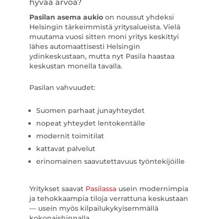
hyvää arvoa?
Pasilan asema aukio
on noussut yhdeksi
Helsingin tärkeimmistä yritysalueista. Vielä
muutama vuosi sitten moni yritys keskittyi
lähes automaattisesti Helsingin
ydinkeskustaan, mutta nyt Pasila haastaa
keskustan monella tavalla.
Pasilan vahvuudet:
Suomen parhaat junayhteydet
nopeat yhteydet lentokentälle
modernit toimitilat
kattavat palvelut
erinomainen saavutettavuus työntekijöille
Yritykset saavat
Pasilassa
usein modernimpia
ja tehokkaampia tiloja verrattuna keskustaan
— usein myös kilpailukykyisemmällä
kokonaishinnalla.