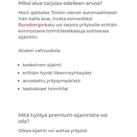
Miksi alue tarjoaa edelleen arvoa?
Moni ajattelee Töölön olevan automaattisesti
liian kallis alue, mutta esimerkiksi
Runeberginkatu
voi tarjota yrityksille erittäin
kiinnostavia toimitilaratkaisuja suhteessa
sijaintiin.
Alueen vahvuuksia:
keskeinen sijainti
erittäin hyvät liikenneyhteydet
arvostettu yritysympäristö
laadukkaat toimitilat
Mitä hyötyä premium-sijainnista voi
olla?
Oikea sijainti voi auttaa yritystä: