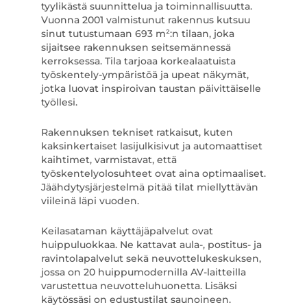
tyylikästä suunnittelua ja toiminnallisuutta.
Vuonna 2001 valmistunut rakennus kutsuu
sinut tutustumaan 693 m²:n tilaan, joka
sijaitsee rakennuksen seitsemännessä
kerroksessa. Tila tarjoaa korkealaatuista
työskentely-ympäristöä ja upeat näkymät,
jotka luovat inspiroivan taustan päivittäiselle
työllesi.
Rakennuksen tekniset ratkaisut, kuten
kaksinkertaiset lasijulkisivut ja automaattiset
kaihtimet, varmistavat, että
työskentelyolosuhteet ovat aina optimaaliset.
Jäähdytysjärjestelmä pitää tilat miellyttävän
viileinä läpi vuoden.
Keilasataman käyttäjäpalvelut ovat
huippuluokkaa. Ne kattavat aula-, postitus- ja
ravintolapalvelut sekä neuvottelukeskuksen,
jossa on 20 huippumodernilla AV-laitteilla
varustettua neuvotteluhuonetta. Lisäksi
käytössäsi on edustustilat saunoineen.