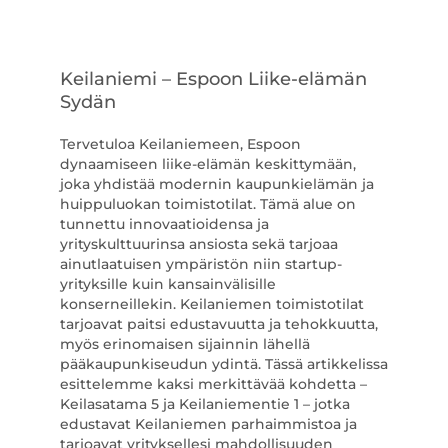
Keilaniemi – Espoon Liike-elämän
Sydän
Tervetuloa Keilaniemeen, Espoon
dynaamiseen liike-elämän keskittymään,
joka yhdistää modernin kaupunkielämän ja
huippuluokan toimistotilat. Tämä alue on
tunnettu innovaatioidensa ja
yrityskulttuurinsa ansiosta sekä tarjoaa
ainutlaatuisen ympäristön niin startup-
yrityksille kuin kansainvälisille
konserneillekin. Keilaniemen toimistotilat
tarjoavat paitsi edustavuutta ja tehokkuutta,
myös erinomaisen sijainnin lähellä
pääkaupunkiseudun ydintä. Tässä artikkelissa
esittelemme kaksi merkittävää kohdetta –
Keilasatama 5 ja Keilaniementie 1 – jotka
edustavat Keilaniemen parhaimmistoa ja
tarjoavat yrityksellesi mahdollisuuden