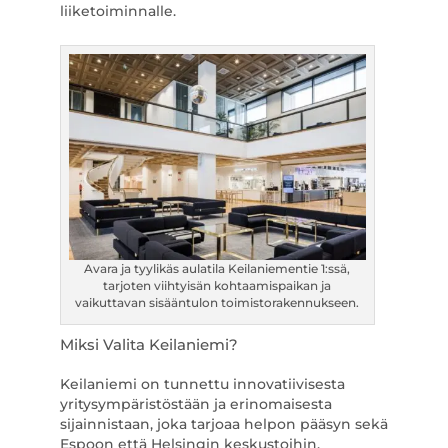
liiketoiminnalle.
Avara ja tyylikäs aulatila Keilaniementie 1:ssä,
tarjoten viihtyisän kohtaamispaikan ja
vaikuttavan sisääntulon toimistorakennukseen.
Miksi Valita Keilaniemi?
Keilaniemi on tunnettu innovatiivisesta
yritysympäristöstään ja erinomaisesta
sijainnistaan, joka tarjoaa helpon pääsyn sekä
Espoon että Helsingin keskustoihin.