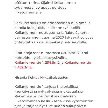
pääkonttorina. Sijainti Keilaniemen
sydämessä luo upeat puitteet
liiketoiminnalle.
Saavutettavuus on erinomainen niin omalla
autolla kuin julkisilla liikennevälineillä.
Keilaniemen metroasema ja Raide-Jokerin
valmistuminen vuonna 2020 takaavat sujuvat
yhteydet kaikkialle pääkaupunkiseudulle.
Lisätietoja saat numerosta 020 7290 710 tai
kohteiden yleisesittelysivuilta:
Keilaniementie 1, 298.5m2
ja
Keilaniementie
1, 452,3m2.
Historia Kohtaa Nykyaikaisuuden
Keilaniementie 1 tarjoaa historiallista
merkitystä ja nykyaikaisia mukavuuksia.
Rakennus on palvellut suomalaisen
liiketoiminnan keskuksena vuosikymmenten
ajan ja tarjoaa nyt tilat uuden sukupolven