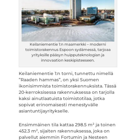
Keilaniementie 1:n maamerkki – moderni
toimistorakennus Espoon sydämessä, tarjoaa
yrityksille pääsyn huipputeknologian ja
innovaation keskipisteeseen.
Keilaniementie 1:n torni, tunnettu nimellä
”Raaden hammas”, on yksi Suomen
ikonisimmista toimistorakennuksista. Tässä
20-kerroksisessa rakennuksessa on tarjolla
kaksi ainutlaatuista toimistotilaa, jotka
sopivat erinomaisesti menestyvälle
asiantuntijayritykselle.
Ensimmäinen tila kattaa 298.5 m² ja toinen
452.3 m², sijaiten rakennuksessa, joka on
palvellut aiemmin Fortumin ja Nesteen