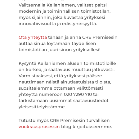
Valitsemalla Keilaniemen, valitset paitsi
modernin ja toiminnallisen toimistotilan,
myös sijainnin, joka kuvastaa yrityksesi
innovatiivisuutta ja edistyneisyyttä.
Ota yhteyttä
tänään ja anna CRE Premisesin
auttaa sinua löytämään täydellisen
toimistotilan juuri sinun yrityksellesi!
Kysyntä Keilaniemen alueen toimistotiloille
on korkea, ja saatavuus muuttuu jatkuvasti.
Varmistaaksesi, että yrityksesi pääsee
nauttimaan näistä ainutlaatuisista tiloista,
suosittelemme ottamaan välittömästi
yhteyttä numeroon 020 7290 710 tai
tarkistamaan uusimmat saatavuustiedot
yleisesittelyistämme.
Tutustu myös CRE Premisesin turvallisen
vuokrausprosessin
blogikirjoitukseemme.