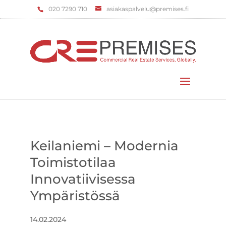
‌020 7290 710
asiakaspalvelu@premises.fi
Valitse sivu
Keilaniemi – Modernia
Toimistotilaa
Innovatiivisessa
Ympäristössä
14.02.2024