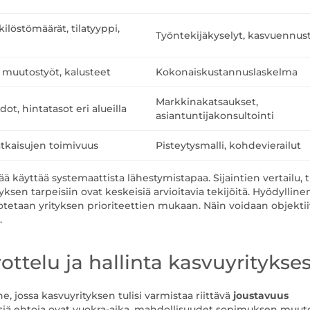
ilöstömäärät, tilatyyppi,
Työntekijäkyselyt, kasvuennus
 muutostyöt, kalusteet
Kokonaiskustannuslaskelma
Markkinakatsaukset,
dot, hintatasot eri alueilla
asiantuntijakonsultointi
aratkaisujen toimivuus
Pisteytysmalli, kohdevierailut
 käyttää systemaattista lähestymistapaa. Sijaintien vertailu, t
sen tarpeisiin ovat keskeisiä arvioitavia tekijöitä. Hyödylline
inotetaan yrityksen prioriteettien mukaan. Näin voidaan objektii
.
telu ja hallinta kasvuyritykse
 jossa kasvuyrityksen tulisi varmistaa riittävä
joustavuus
iä ehtoja ovat vuokra-aika, mahdollisuudet sopimuksen muuto