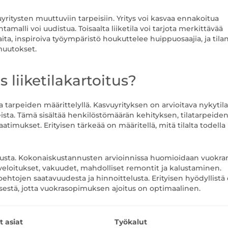
svuyritysten muuttuviin tarpeisiin. Yritys voi kasvaa ennakoitua
amalli voi uudistua. Toisaalta liiketila voi tarjota merkittävää
kaita, inspiroiva työympäristö houkuttelee huippuosaajia, ja tila
muutokset.
 liiketilakartoitus?
la tarpeiden määrittelyllä. Kasvuyrityksen on arvioitava nykytil
ista. Tämä sisältää henkilöstömäärän kehityksen, tilatarpeide
atimukset. Erityisen tärkeää on määritellä, mitä tilalta todella
tusta. Kokonaiskustannusten arvioinnissa huomioidaan vuokra
luveloitukset, vakuudet, mahdolliset remontit ja kalustaminen.
ehtojen saatavuudesta ja hinnoittelusta. Erityisen hyödyllistä
stä, jotta vuokrasopimuksen ajoitus on optimaalinen.
 asiat
Työkalut