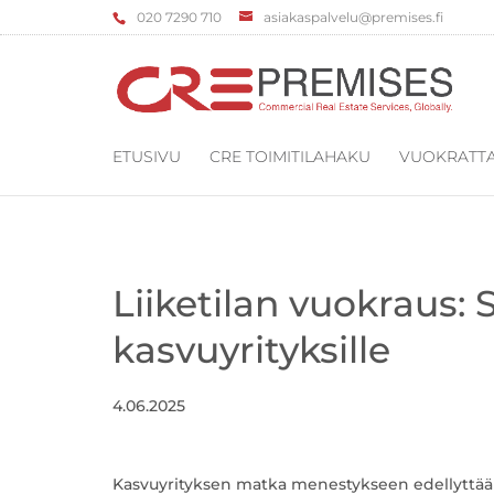
‌020 7290 710
asiakaspalvelu@premises.fi
ETUSIVU
CRE TOIMITILAHAKU
VUOKRATTA
Liiketilan vuokraus:
kasvuyrityksille
4.06.2025
Kasvuyrityksen matka menestykseen edellyttää lu