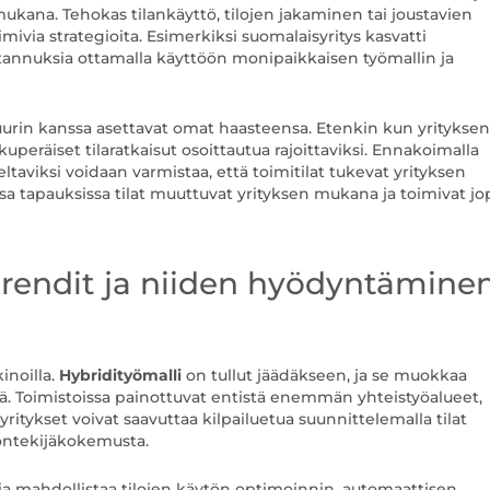
kana. Tehokas tilankäyttö, tilojen jakaminen tai joustavien
ivia strategioita. Esimerkiksi suomalaisyritys kasvatti
stannuksia ottamalla käyttöön monipaikkaisen työmallin ja
tuurin kanssa asettavat omat haasteensa. Etenkin kun yrityksen
lkuperäiset tilaratkaisut osoittautua rajoittaviksi. Ennakoimalla
taviksi voidaan varmistaa, että toimitilat tukevat yrityksen
sa tapauksissa tilat muuttuvat yrityksen mukana ja toimivat jo
trendit ja niiden hyödyntämine
inoilla.
Hybridityömalli
on tullut jäädäkseen, ja se muokkaa
töä. Toimistoissa painottuvat entistä enemmän yhteistyöalueet,
ritykset voivat saavuttaa kilpailuetua suunnittelemalla tilat
yöntekijäkokemusta.
gia mahdollistaa tilojen käytön optimoinnin, automaattisen