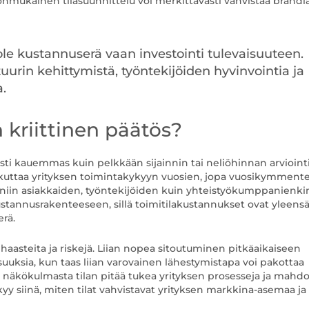
mukainen tilasuunnittelu voi merkittävästi vahvistaa brändiä
 ole kustannuserä vaan investointi tulevaisuuteen.
uurin kehittymistä, työntekijöiden hyvinvointia ja
a.
n kriittinen päätös?
sti kauemmas kuin pelkkään sijainnin tai neliöhinnan arviointi
aikuttaa yrityksen toimintakykyyn vuosien, jopa vuosikymment
n niin asiakkaiden, työntekijöiden kuin yhteistyökumppanienki
stannusrakenteeseen, sillä toimitilakustannukset ovat yleens
rä.
iä haasteita ja riskejä. Liian nopea sitoutuminen pitkäaikaiseen
uksia, kun taas liian varovainen lähestymistapa voi pakottaa
a näkökulmasta tilan pitää tukea yrityksen prosesseja ja mahdol
yy siinä, miten tilat vahvistavat yrityksen markkina-asemaa ja