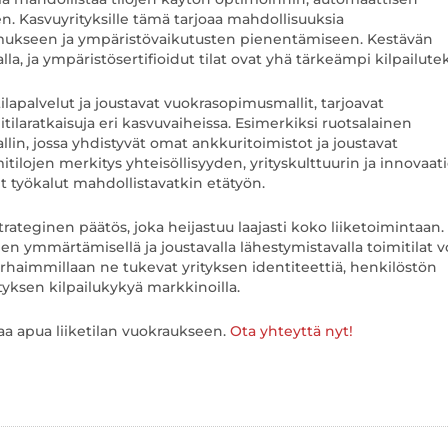
 Kasvuyrityksille tämä tarjoaa mahdollisuuksia
mukseen ja ympäristövaikutusten pienentämiseen. Kestävän
a, ja ympäristösertifioidut tilat ovat yhä tärkeämpi kilpailutek
ilapalvelut ja joustavat vuokrasopimusmallit, tarjoavat
tilaratkaisuja eri kasvuvaiheissa. Esimerkiksi ruotsalainen
lin, jossa yhdistyvät omat ankkuritoimistot ja joustavat
itilojen merkitys yhteisöllisyyden, yrityskulttuurin ja innovaat
et työkalut mahdollistavatkin etätyön.
trateginen päätös, joka heijastuu laajasti koko liiketoimintaan.
ien ymmärtämisellä ja joustavalla lähestymistavalla toimitilat v
rhaimmillaan ne tukevat yrityksen identiteettiä, henkilöstön
tyksen kilpailukykyä markkinoilla.
aa apua liiketilan vuokraukseen.
Ota yhteyttä nyt!