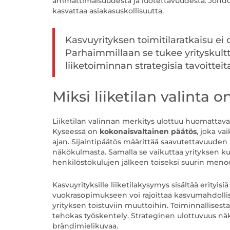
ammattimaisuudesta ja luotettavuudesta. Johdon
kasvattaa asiakasuskollisuutta.
Kasvuyrityksen toimitilaratkaisu ei
Parhaimmillaan se tukee yrityskultt
liiketoiminnan strategisia tavoitteit
Miksi liiketilan valinta o
Liiketilan valinnan merkitys ulottuu huomattava
Kyseessä on
kokonaisvaltainen päätös
, joka v
ajan. Sijaintipäätös määrittää saavutettavuude
näkökulmasta. Samalla se vaikuttaa yrityksen ku
henkilöstökulujen jälkeen toiseksi suurin menoe
Kasvuyrityksille liiketilakysymys sisältää erityis
vuokrasopimukseen voi rajoittaa kasvumahdollisu
yrityksen toistuviin muuttoihin. Toiminnallisest
tehokas työskentely. Strateginen ulottuvuus näk
brändimielikuvaa.