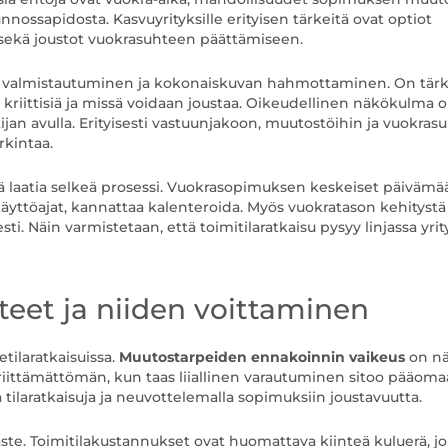
nnossapidosta. Kasvuyrityksille erityisen tärkeitä ovat optiot
ta sekä joustot vuokrasuhteen päättämiseen.
en valmistautuminen ja kokonaiskuvan hahmottaminen. On tär
 kriittisiä ja missä voidaan joustaa. Oikeudellinen näkökulma 
jan avulla. Erityisesti vastuunjakoon, muutostöihin ja vuokras
rkintaa.
ä laatia selkeä prosessi. Vuokrasopimuksen keskeiset päivämää
käyttöajat, kannattaa kalenteroida. Myös vuokratason kehitystä 
sti. Näin varmistetaan, että toimitilaratkaisu pysyy linjassa yri
steet ja niiden voittaminen
etilaratkaisuissa.
Muutostarpeiden ennakoinnin vaikeus
on nä
 riittämättömän, kun taas liiallinen varautuminen sitoo pääoma
 tilaratkaisuja ja neuvottelemalla sopimuksiin joustavuutta.
te. Toimitilakustannukset ovat huomattava kiinteä kuluerä, jo