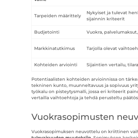
Nykyiset ja tulevat henk
Tarpeiden määrittely
sijainnin kriteerit
Budjetointi
Vuokra, palvelumaksut,
Markkinatutkimus
Tarjolla olevat vaihtoeh
Kohteiden arviointi
Sijaintien vertailu, til
Potentiaalisten kohteiden arvioinnissa on tärkeää
tekninen kunto, muunneltavuus ja sopivuus yrityk
työkalu on pisteytysmalli, jossa eri kriteerit pa
vertailla vaihtoehtoja ja tehdä perusteltu päätös
Vuokrasopimusten neuvot
Vuokrasopimuksen neuvottelu on kriittinen vaihe,
tulevaisuuden muutoksiin
. Sopimuksen keskeis