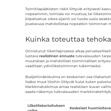
Toimitilapäätösten riskit liittyvät erityisesti ka
nopeammin, toimiala voi muuttua, tai liiketoimint
kilpailuetua: oikea sijainti voi tuoda uusia asiak
joustavuus mahdollistaa nopeatkin toiminnan 
Kuinka toteuttaa tehokas
Onnistunut liiketilaprosessi alkaa perusteellisel
luotava
realistinen ennuste
tulevaisuuden tarpe
muutokset ja mahdolliset toiminnalliset erityisva
vaaditaan ydinliiketoiminnan tukemiseksi.
Budjettinäkökulma on keskeinen osa tilakartoi
lisäksi muut tiloihin liittyvät kulut kuten palve
Markkinatutkimus antaa realistisen kuvan vaihto
saada näkemys tulevaisuuden markkinakehitykse
Liiketilakartoituksen
Keskeiset huomioitavat
vaihe