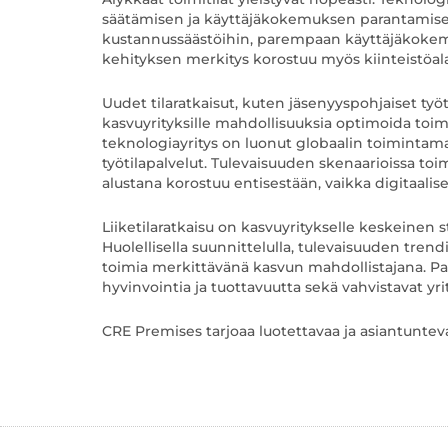
säätämisen ja käyttäjäkokemuksen parantamisen.
kustannussäästöihin, parempaan käyttäjäkoke
kehityksen merkitys korostuu myös kiinteistöalall
Uudet tilaratkaisut, kuten jäsenyyspohjaiset työt
kasvuyrityksille mahdollisuuksia optimoida toimi
teknologiayritys on luonut globaalin toimintamal
työtilapalvelut. Tulevaisuuden skenaarioissa toim
alustana korostuu entisestään, vaikka digitaalis
Liiketilaratkaisu on kasvuyritykselle keskeinen s
Huolellisella suunnittelulla, tulevaisuuden trend
toimia merkittävänä kasvun mahdollistajana. Pa
hyvinvointia ja tuottavuutta sekä vahvistavat yri
CRE Premises tarjoaa luotettavaa ja asiantuntev