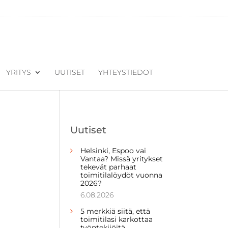
YRITYS
UUTISET
YHTEYSTIEDOT
Uutiset
Helsinki, Espoo vai
Vantaa? Missä yritykset
tekevät parhaat
toimitilalöydöt vuonna
2026?
6.08.2026
5 merkkiä siitä, että
toimitilasi karkottaa
työntekijöitä