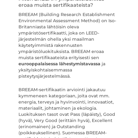
eroaa muista sertifikaateista?
BREEAM (Building Research Establishment
Environmental Assessment Method) on Iso-
Britanniasta lähtöisin oleva
ympäristösertifikaatti, joka on LEED-
järjestelmän ohella yksi maailman
käytetyimmistä rakennusten
ympäristöluokituksista. BREEAM eroaa
muista sertifikaateista erityisesti sen
eurooppalaisessa lähestymistavassa
ja
yksityiskohtaisemmassa
pisteytysjärjestelmässä.
BREEAM-sertifikaatin arviointi jakautuu
kymmeneen kategoriaan, joita ovat mm.
energia, terveys ja hyvinvointi, innovaatiot,
materiaalit, johtaminen ja ekologia.
Luokituksen tasot ovat Pass (läpäisty), Good
(hyvä), Very Good (erittäin hyvä), Excellent
(erinomainen) ja Outstanding
(poikkeuksellinen). Suomessa BREEAM-