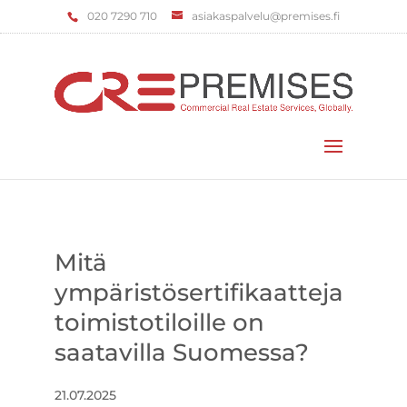
‌020 7290 710
asiakaspalvelu@premises.fi
Valitse sivu
Mitä
ympäristösertifikaatteja
toimistotiloille on
saatavilla Suomessa?
21.07.2025