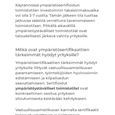
Käytännössä ympäristösertifioidun
toimistotilan investoinnin takaisinmaksuaika
voi olla 3-7 vuotta. Tämän jälkeen tila tuottaa
jatkuvaa säästöä verrattuna tavanomaiseen
toimistotilaan. Pitkällä aikavälillä
ympäristöystävälliset toimistotilat ovat
taloudellisesti järkevä valinta yrityksille.
Mitkä ovat ympäristösertifikaattien
tärkeimmät hyödyt yrityksille?
Ympäristösertifikaattien tärkeimmät hyödyt
yrityksille liittyvät vastuullisuusmielikuvan
parantamiseen, työntekijöiden hyvinvoinnin
edistämiseen ja kilpailuedun
saavuttamiseen. Sertifioidut
ympäristöystävälliset toimistotilat
ovat
konkreettinen osoitus yrityksen
sitoutumisesta kestävään kehitykseen.
Vastuullisuusmielikuvan kannalta sertifikaatit