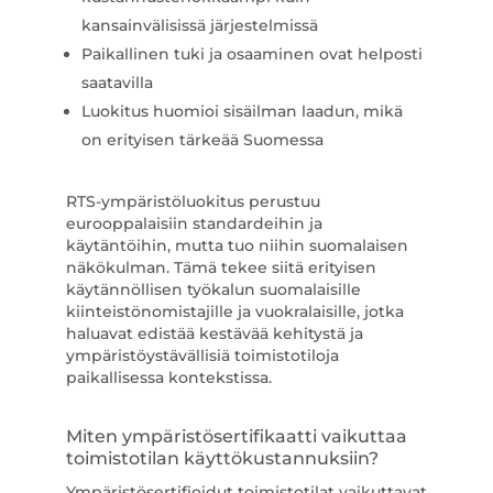
kansainvälisissä järjestelmissä
Paikallinen tuki ja osaaminen ovat helposti
saatavilla
Luokitus huomioi sisäilman laadun, mikä
on erityisen tärkeää Suomessa
RTS-ympäristöluokitus perustuu
eurooppalaisiin standardeihin ja
käytäntöihin, mutta tuo niihin suomalaisen
näkökulman. Tämä tekee siitä erityisen
käytännöllisen työkalun suomalaisille
kiinteistönomistajille ja vuokralaisille, jotka
haluavat edistää kestävää kehitystä ja
ympäristöystävällisiä toimistotiloja
paikallisessa kontekstissa.
Miten ympäristösertifikaatti vaikuttaa
toimistotilan käyttökustannuksiin?
Ympäristösertifioidut toimistotilat vaikuttavat