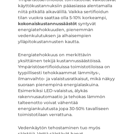
käyttökustannuksiin pääasiassa alentamalla
niitä pitkällä aikavälillä. Vaikka sertifioidun
tilan vuokra saattaa olla 5-10% korkeampi,
kokonaiskustannussäästöt
syntyvät
energiatehokkuuden, pienemmän
vedenkulutuksen ja alhaisempien
ylläpitokustannusten kautta.
Energiatehokkuus on merkittävin
yksittäinen tekijä kustannussäästöissä.
Ympäristösertifioiduissa toimistotiloissa on
tyypillisesti tehokkaammat lämmitys-,
ilmanvaihto- ja valaistusratkaisut, mikä näkyy
suoraan pienempinä energialaskuina.
Esimerkiksi LED-valaistus, älykäs
rakennusautomaatio ja tehokas lämmön
talteenotto voivat vähentää
energiankulutusta jopa 30-50% tavalliseen
toimistotilaan verrattuna.
Vedenkäytön tehostaminen tuo myös
säästöjä. Vettä säästävät hanat,