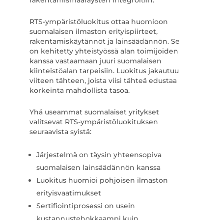
rakentamismääräysten integroitiin.
RTS-ympäristöluokitus ottaa huomioon
suomalaisen ilmaston erityispiirteet,
rakentamiskäytännöt ja lainsäädännön. Se
on kehitetty yhteistyössä alan toimijoiden
kanssa vastaamaan juuri suomalaisen
kiinteistöalan tarpeisiin. Luokitus jakautuu
viiteen tähteen, joista viisi tähteä edustaa
korkeinta mahdollista tasoa.
Yhä useammat suomalaiset yritykset
valitsevat RTS-ympäristöluokituksen
seuraavista syistä:
Järjestelmä on täysin yhteensopiva
suomalaisen lainsäädännön kanssa
Luokitus huomioi pohjoisen ilmaston
erityisvaatimukset
Sertifiointiprosessi on usein
kustannustehokkaampi kuin