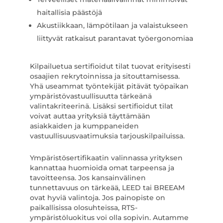
haitallisia päästöjä
Akustiikkaan, lämpötilaan ja valaistukseen
liittyvät ratkaisut parantavat työergonomiaa
Kilpailuetua sertifioidut tilat tuovat erityisesti
osaajien rekrytoinnissa ja sitouttamisessa.
Yhä useammat työntekijät pitävät työpaikan
ympäristövastuullisuutta tärkeänä
valintakriteerinä. Lisäksi sertifioidut tilat
voivat auttaa yrityksiä täyttämään
asiakkaiden ja kumppaneiden
vastuullisuusvaatimuksia tarjouskilpailuissa.
Ympäristösertifikaatin valinnassa yrityksen
kannattaa huomioida omat tarpeensa ja
tavoitteensa. Jos kansainvälinen
tunnettavuus on tärkeää, LEED tai BREEAM
ovat hyviä valintoja. Jos painopiste on
paikallisissa olosuhteissa, RTS-
ympäristöluokitus voi olla sopivin. Autamme