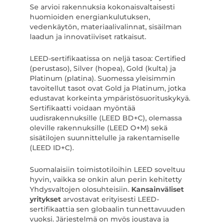
Se arvioi rakennuksia kokonaisvaltaisesti
huomioiden energiankulutuksen,
vedenkäytön, materiaalivalinnat, sisäilman
laadun ja innovatiiviset ratkaisut.
LEED-sertifikaatissa on neljä tasoa: Certified
(perustaso), Silver (hopea), Gold (kulta) ja
Platinum (platina). Suomessa yleisimmin
tavoitellut tasot ovat Gold ja Platinum, jotka
edustavat korkeinta ympäristösuorituskykyä.
Sertifikaatti voidaan myöntää
uudisrakennuksille (LEED BD+C), olemassa
oleville rakennuksille (LEED O+M) sekä
sisätilojen suunnittelulle ja rakentamiselle
(LEED ID+C).
Suomalaisiin toimistotiloihin LEED soveltuu
hyvin, vaikka se onkin alun perin kehitetty
Yhdysvaltojen olosuhteisiin.
Kansainväliset
yritykset
arvostavat erityisesti LEED-
sertifikaattia sen globaalin tunnettavuuden
vuoksi. Järjestelmä on myös joustava ja