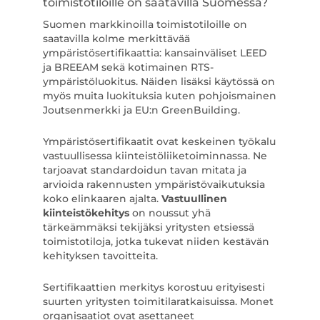
toimistotiloille on saatavilla Suomessa?
Suomen markkinoilla toimistotiloille on
saatavilla kolme merkittävää
ympäristösertifikaattia: kansainväliset LEED
ja BREEAM sekä kotimainen RTS-
ympäristöluokitus. Näiden lisäksi käytössä on
myös muita luokituksia kuten pohjoismainen
Joutsenmerkki ja EU:n GreenBuilding.
Ympäristösertifikaatit ovat keskeinen työkalu
vastuullisessa kiinteistöliiketoiminnassa. Ne
tarjoavat standardoidun tavan mitata ja
arvioida rakennusten ympäristövaikutuksia
koko elinkaaren ajalta.
Vastuullinen
kiinteistökehitys
on noussut yhä
tärkeämmäksi tekijäksi yritysten etsiessä
toimistotiloja, jotka tukevat niiden kestävän
kehityksen tavoitteita.
Sertifikaattien merkitys korostuu erityisesti
suurten yritysten toimitilaratkaisuissa. Monet
organisaatiot ovat asettaneet