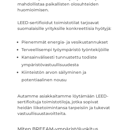
mahdollistaa paikallisten olosuhteiden
huomioimisen.
LEED-sertifioidut toimistotilat tarjoavat
suomalaisille yrityksille konkreettisia hyötyjä:
Pienemmät energia- ja vesikustannukset
Terveellisempi työympäristö työntekijöille
Kansainvälisesti tunnustettu todiste
ympäristövastuullisuudesta
Kiinteistön arvon säilyminen ja
potentiaalinen nousu
Autamme asiakkaitamme löytämään LEED-
sertifioituja toimistotiloja, jotka sopivat
heidän liiketoimintansa tarpeisiin ja tukevat
vastuullisuustavoitteita.
Miten BREEAM-ympäristöluokitus