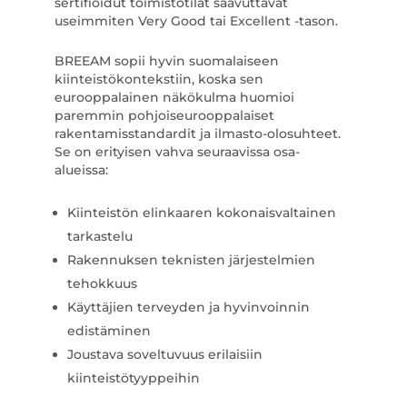
sertifioidut toimistotilat saavuttavat
useimmiten Very Good tai Excellent -tason.
BREEAM sopii hyvin suomalaiseen
kiinteistökontekstiin, koska sen
eurooppalainen näkökulma huomioi
paremmin pohjoiseurooppalaiset
rakentamisstandardit ja ilmasto-olosuhteet.
Se on erityisen vahva seuraavissa osa-
alueissa:
Kiinteistön elinkaaren kokonaisvaltainen
tarkastelu
Rakennuksen teknisten järjestelmien
tehokkuus
Käyttäjien terveyden ja hyvinvoinnin
edistäminen
Joustava soveltuvuus erilaisiin
kiinteistötyyppeihin