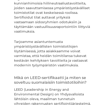
kunnianhimoisia hiilineutraaliustavoitteita,
joiden saavuttamisessa ympäristöystävälliset
toimistotilat ovat keskeisessä roolissa.
Sertifioidut tilat auttavat yrityksiä
vastaamaan sidosryhmien odotuksiin ja
täyttämään vastuullisuusraportointiin liittyviä
vaatimuksia.
Tarjoamme asiantuntemusta
ympäristöystävällisten toimistotilojen
löytämisessä, jotta asiakkaamme voivat
varmistaa, että heidän toimitilansa tukevat
kestävän kehityksen tavoitteita ja vastaavat
modernin työympäristön vaatimuksia.
Mikä on LEED-sertifikaatti ja miten se
soveltuu suomalaisiin toimistotiloihin?
LEED (Leadership in Energy and
Environmental Design) on Yhdysvalloista
lähtöisin oleva, maailman tunnetuin
vihreiden rakennusten sertifiointijärjestelmä.