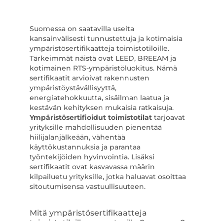
Suomessa on saatavilla useita
kansainvälisesti tunnustettuja ja kotimaisia
ympäristösertifikaatteja toimistotiloille.
Tärkeimmät näistä ovat LEED, BREEAM ja
kotimainen RTS-ympäristöluokitus. Nämä
sertifikaatit arvioivat rakennusten
ympäristöystävällisyyttä,
energiatehokkuutta, sisäilman laatua ja
kestävän kehityksen mukaisia ratkaisuja.
Ympäristösertifioidut toimistotilat
tarjoavat
yrityksille mahdollisuuden pienentää
hiilijalanjälkeään, vähentää
käyttökustannuksia ja parantaa
työntekijöiden hyvinvointia. Lisäksi
sertifikaatit ovat kasvavassa määrin
kilpailuetu yrityksille, jotka haluavat osoittaa
sitoutumisensa vastuullisuuteen.
Mitä ympäristösertifikaatteja