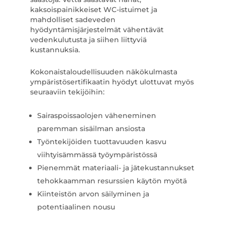
kaksoispainikkeiset WC-istuimet ja
mahdolliset sadeveden
hyödyntämisjärjestelmät vähentävät
vedenkulutusta ja siihen liittyviä
kustannuksia.
Kokonaistaloudellisuuden näkökulmasta
ympäristösertifikaatin hyödyt ulottuvat myös
seuraaviin tekijöihin:
Sairaspoissaolojen väheneminen
paremman sisäilman ansiosta
Työntekijöiden tuottavuuden kasvu
viihtyisämmässä työympäristössä
Pienemmät materiaali- ja jätekustannukset
tehokkaamman resurssien käytön myötä
Kiinteistön arvon säilyminen ja
potentiaalinen nousu