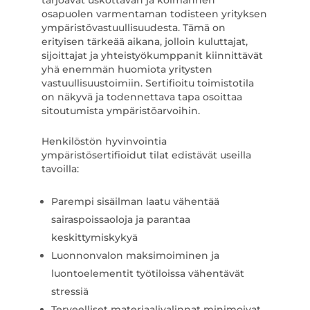
tarjoavat uskottavan ja kolmannen
osapuolen varmentaman todisteen yrityksen
ympäristövastuullisuudesta. Tämä on
erityisen tärkeää aikana, jolloin kuluttajat,
sijoittajat ja yhteistyökumppanit kiinnittävät
yhä enemmän huomiota yritysten
vastuullisuustoimiin. Sertifioitu toimistotila
on näkyvä ja todennettava tapa osoittaa
sitoutumista ympäristöarvoihin.
Henkilöstön hyvinvointia
ympäristösertifioidut tilat edistävät useilla
tavoilla:
Parempi sisäilman laatu vähentää
sairaspoissaoloja ja parantaa
keskittymiskykyä
Luonnonvalon maksimoiminen ja
luontoelementit työtiloissa vähentävät
stressiä
Terveelliset materiaalivalinnat minimoivat