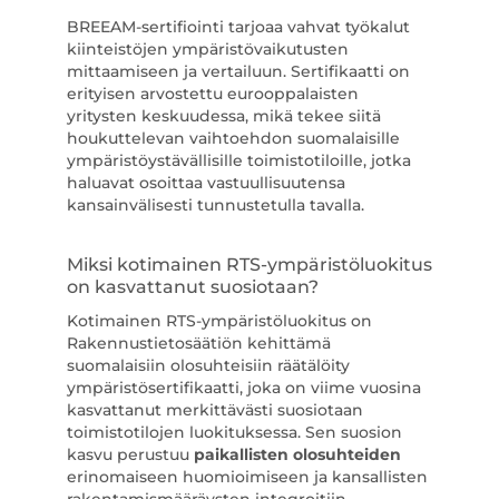
BREEAM-sertifiointi tarjoaa vahvat työkalut
kiinteistöjen ympäristövaikutusten
mittaamiseen ja vertailuun. Sertifikaatti on
erityisen arvostettu eurooppalaisten
yritysten keskuudessa, mikä tekee siitä
houkuttelevan vaihtoehdon suomalaisille
ympäristöystävällisille toimistotiloille, jotka
haluavat osoittaa vastuullisuutensa
kansainvälisesti tunnustetulla tavalla.
Miksi kotimainen RTS-ympäristöluokitus
on kasvattanut suosiotaan?
Kotimainen RTS-ympäristöluokitus on
Rakennustietosäätiön kehittämä
suomalaisiin olosuhteisiin räätälöity
ympäristösertifikaatti, joka on viime vuosina
kasvattanut merkittävästi suosiotaan
toimistotilojen luokituksessa. Sen suosion
kasvu perustuu
paikallisten olosuhteiden
erinomaiseen huomioimiseen ja kansallisten