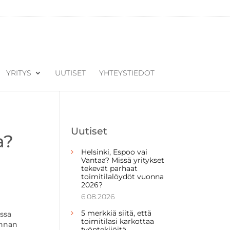
YRITYS
UUTISET
YHTEYSTIEDOT
Uutiset
a?
Helsinki, Espoo vai
Vantaa? Missä yritykset
tekevät parhaat
toimitilalöydöt vuonna
2026?
6.08.2026
5 merkkiä siitä, että
issa
toimitilasi karkottaa
innan
työntekijöitä