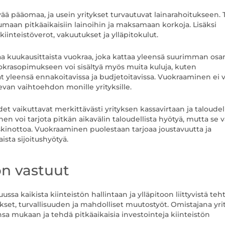
vää pääomaa, ja usein yritykset turvautuvat lainarahoitukseen.
utumaan pitkäaikaisiin lainoihin ja maksamaan korkoja. Lisäksi
iinteistöverot, vakuutukset ja ylläpitokulut.
aa kuukausittaista vuokraa, joka kattaa yleensä suurimman osa
uokrasopimukseen voi sisältyä myös muita kuluja, kuten
t yleensä ennakoitavissa ja budjetoitavissa. Vuokraaminen ei 
van vaihtoehdon monille yrityksille.
 vaikuttavat merkittävästi yrityksen kassavirtaan ja taloudel
n voi tarjota pitkän aikavälin taloudellista hyötyä, mutta se v
skinottoa. Vuokraaminen puolestaan tarjoaa joustavuutta ja
ista sijoitushyötyä.
on vastuut
ssa kaikista kiinteistön hallintaan ja ylläpitoon liittyvistä teht
set, turvallisuuden ja mahdolliset muutostyöt. Omistajana yrit
nsa mukaan ja tehdä pitkäaikaisia investointeja kiinteistön