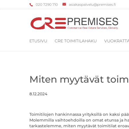
‌020 7290 710
asiakaspalvelu@premises.fi
ETUSIVU
CRE TOIMITILAHAKU
VUOKRATTA
Miten myytävät toimi
8.12.2024
Toimitilojen hankinnassa yrityksillä on kaksi pää
Molemmilla vaihtoehdoilla on omat etunsa ja haa
tarkastelemme, miten myytävät toimitilat eroavat