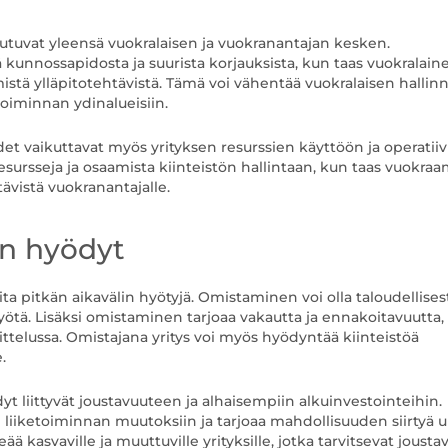
autuvat yleensä vuokralaisen ja vuokranantajan kesken.
 kunnossapidosta ja suurista korjauksista, kun taas vuokralain
istä ylläpitotehtävistä. Tämä voi vähentää vuokralaisen hallinn
oiminnan ydinalueisiin.
det vaikuttavat myös yrityksen resurssien käyttöön ja operatii
rsseja ja osaamista kiinteistön hallintaan, kun taas vuokra
ävistä vuokranantajalle.
in hyödyt
a pitkän aikavälin hyötyjä. Omistaminen voi olla taloudellises
yötä. Lisäksi omistaminen tarjoaa vakautta ja ennakoitavuutta,
nittelussa. Omistajana yritys voi myös hyödyntää kiinteistöä
.
yt liittyvät joustavuuteen ja alhaisempiin alkuinvestointeihin.
iketoiminnan muutoksiin ja tarjoaa mahdollisuuden siirtyä u
ä kasvaville ja muuttuville yrityksille, jotka tarvitsevat jousta