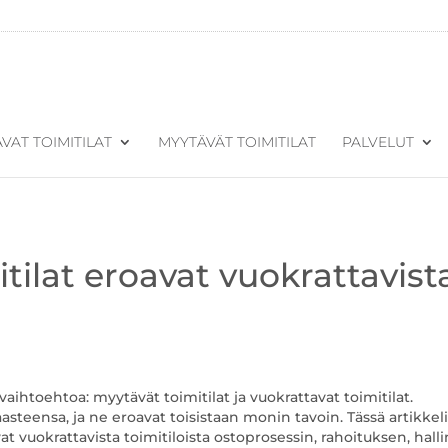
VAT TOIMITILAT
MYYTÄVÄT TOIMITILAT
PALVELUT
tilat eroavat vuokrattavist
vaihtoehtoa: myytävät toimitilat ja vuokrattavat toimitilat.
steensa, ja ne eroavat toisistaan monin tavoin. Tässä artikkel
 vuokrattavista toimitiloista ostoprosessin, rahoituksen, hall