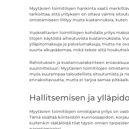
Myytävien toimitilojen hankinta vaatii merkittä
tarkoittaa, että yrityksen on oltava valmis sito
omistamiseen liittyy muita kustannuksia, kuten k
Vuokrattavien toimitilojen kohdalla yritys maks
tilojen käytöstä aiheutuvista kustannuksista. V
ylläpitomaksuja ja palvelumaksuja, mutta ne ova
suurta alkupääomaa, mikä tekee siitä houkuttele
Rahoituksen ja kustannusrakenteen eroavaisuudet
suunnitteluun. Myytävien toimitilojen omistamine
myös suurempaa taloudellista sitoutumista ja ri
ennakoitavuutta, mutta ei tarjoa samaa pitkäaika
Hallitsemisen ja ylläpid
Myytävien toimitilojen omistajana yritys on vastuu
Tämä sisältää kiinteistön kunnossapidon, korjauk
kuitenkin räätälöidä tilat täysin omien tarpeide
parantamiseksi.