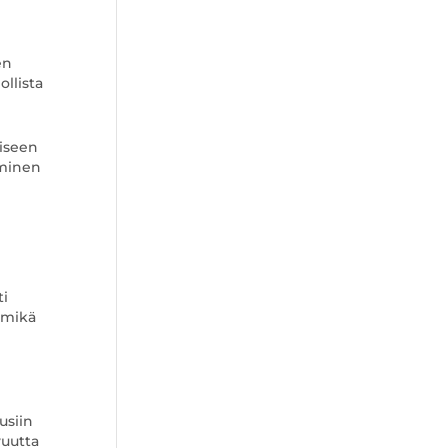
en
ollista
viseen
aminen
ti
 mikä
usiin
vuutta