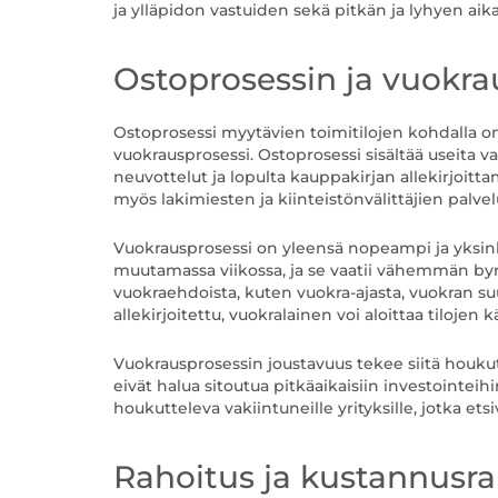
ja ylläpidon vastuiden sekä pitkän ja lyhyen ai
Ostoprosessin ja vuokra
Ostoprosessi myytävien toimitilojen kohdalla 
vuokrausprosessi. Ostoprosessi sisältää useita v
neuvottelut ja lopulta kauppakirjan allekirjoitta
myös lakimiesten ja kiinteistönvälittäjien palve
Vuokrausprosessi on yleensä nopeampi ja yksi
muutamassa viikossa, ja se vaatii vähemmän byr
vuokraehdoista, kuten vuokra-ajasta, vuokran s
allekirjoitettu, vuokralainen voi aloittaa tilojen 
Vuokrausprosessin joustavuus tekee siitä houkutte
eivät halua sitoutua pitkäaikaisiin investointeihi
houkutteleva vakiintuneille yrityksille, jotka etsi
Rahoitus ja kustannusr