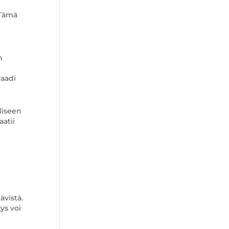
 Tämä
n
vaadi
liseen
aatii
ävistä.
ys voi