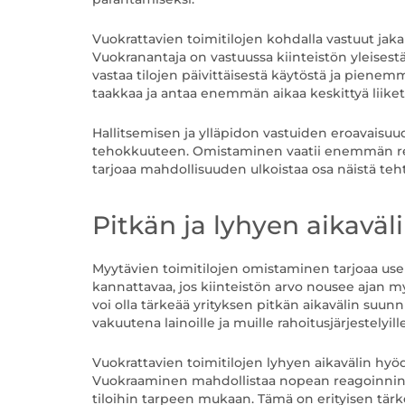
Vuokrattavien toimitilojen kohdalla vastuut jak
Vuokranantaja on vastuussa kiinteistön yleisestä
vastaa tilojen päivittäisestä käytöstä ja pienemm
taakkaa ja antaa enemmän aikaa keskittyä liiket
Hallitsemisen ja ylläpidon vastuiden eroavaisuu
tehokkuuteen. Omistaminen vaatii enemmän resu
tarjoaa mahdollisuuden ulkoistaa osa näistä teht
Pitkän ja lyhyen aikaväl
Myytävien toimitilojen omistaminen tarjoaa useit
kannattavaa, jos kiinteistön arvo nousee ajan m
voi olla tärkeää yrityksen pitkän aikavälin suun
vakuutena lainoille ja muille rahoitusjärjestelyille
Vuokrattavien toimitilojen lyhyen aikavälin hyöd
Vuokraaminen mahdollistaa nopean reagoinnin li
tiloihin tarpeen mukaan. Tämä on erityisen tärkeä