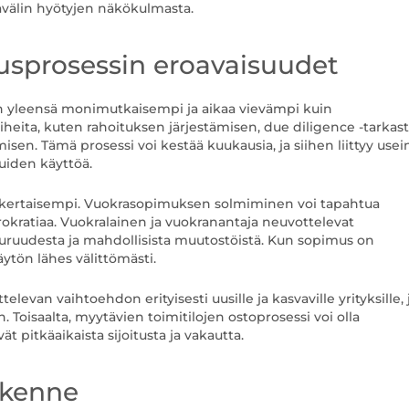
kavälin hyötyjen näkökulmasta.
usprosessin eroavaisuudet
on yleensä monimutkaisempi ja aikaa vievämpi kuin
aiheita, kuten rahoituksen järjestämisen, due diligence -tarkas
misen. Tämä prosessi voi kestää kuukausia, ja siihen liittyy usei
luiden käyttöä.
nkertaisempi. Vuokrasopimuksen solmiminen voi tapahtua
okratiaa. Vuokralainen ja vuokranantaja neuvottelevat
uuruudesta ja mahdollisista muutostöistä. Kun sopimus on
käytön lähes välittömästi.
levan vaihtoehdon erityisesti uusille ja kasvaville yrityksille, 
n. Toisaalta, myytävien toimitilojen ostoprosessi voi olla
vät pitkäaikaista sijoitusta ja vakautta.
akenne