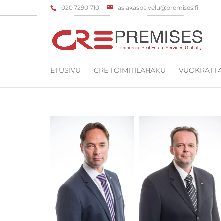
‌020 7290 710
asiakaspalvelu@premises.fi
ETUSIVU
CRE TOIMITILAHAKU
VUOKRATTA