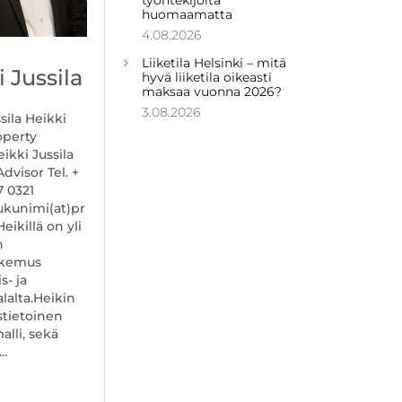
huomaamatta
4.08.2026
Liiketila Helsinki – mitä
 Jussila
hyvä liiketila oikeasti
maksaa vuonna 2026?
3.08.2026
sila Heikki
operty
ikki Jussila
dvisor Tel. +
7 0321
ukunimi(at)pr
eikillä on yli
n
okemus
s- ja
alalta.Heikin
tietoinen
lli, sekä
..