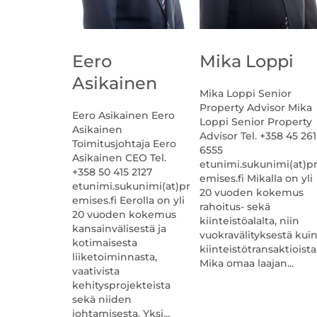
Eero
Mika Loppi
Asikainen
Mika Loppi Senior
Property Advisor Mika
Eero Asikainen Eero
Loppi Senior Property
Asikainen
Advisor Tel. +358 45 261
Toimitusjohtaja Eero
6555
Asikainen CEO Tel.
etunimi.sukunimi(at)p
+358 50 415 2127
emises.fi Mikalla on yli
etunimi.sukunimi(at)pr
20 vuoden kokemus
emises.fi Eerolla on yli
rahoitus- sekä
20 vuoden kokemus
kiinteistöalalta, niin
kansainvälisestä ja
vuokravälityksestä kui
kotimaisesta
kiinteistötransaktioista
liiketoiminnasta,
Mika omaa laajan...
vaativista
kehitysprojekteista
sekä niiden
johtamisesta. Yksi...