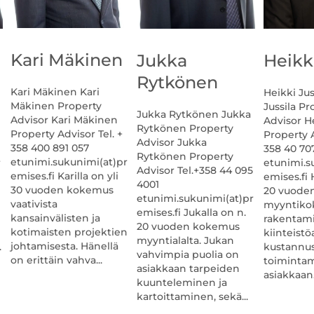
Kari Mäkinen
Heikki
Jukka
Rytkönen
Kari Mäkinen Kari
Heikki Jus
Mäkinen Property
Jussila Pr
Jukka Rytkönen Jukka
Advisor Kari Mäkinen
Advisor He
Rytkönen Property
Property Advisor Tel. +
Property A
Advisor Jukka
358 400 891 057
358 40 70
Rytkönen Property
etunimi.sukunimi(at)pr
etunimi.s
r
Advisor Tel.+358 44 095
emises.fi Karilla on yli
emises.fi H
4001
30 vuoden kokemus
20 vuode
etunimi.sukunimi(at)pr
vaativista
myyntik
emises.fi Jukalla on n.
kansainvälisten ja
rakentami
20 vuoden kokemus
kotimaisten projektien
kiinteistö
n
myyntialalta. Jukan
johtamisesta. Hänellä
kustannus
.
vahvimpia puolia on
on erittäin vahva...
toimintama
asiakkaan tarpeiden
asiakkaan.
kuunteleminen ja
kartoittaminen, sekä...