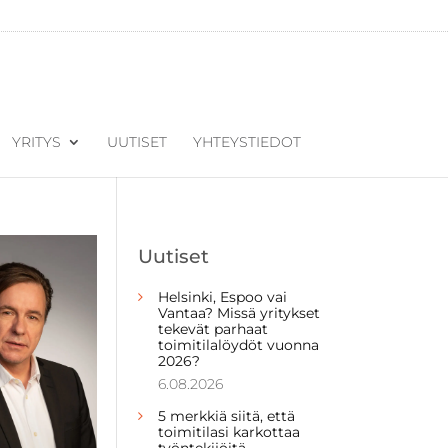
YRITYS
UUTISET
YHTEYSTIEDOT
Uutiset
Helsinki, Espoo vai
Vantaa? Missä yritykset
tekevät parhaat
toimitilalöydöt vuonna
2026?
6.08.2026
5 merkkiä siitä, että
toimitilasi karkottaa
työntekijöitä