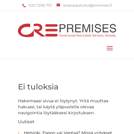
‌020 7290 710
asiakaspalvelu@premises.fi
Valitse sivu
Ei tuloksia
Hakemaasi sivua ei löytynyt. Yritä muuttaa
hakuasi, tai käytä yläpuolella olevaa
navigointia löytääksesi kirjoituksen.
Uutiset
Helsinki, Espoo vai Vantaa? Missä yritykset