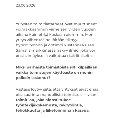
23.06.2026
Yritysten toimitilatarpeet ovat muuttuneet
voimakkaammin viimeisen viiden vuoden
aikana kuin ehkä koskaan aiemmin. Moni
yritys vähentää neliöitään, siirtyy
hybridityöhön ja optimoi kustannuksiaan.
Samalla markkinassa näkyy ilmiö, joka voi
ensi silmäyksellä vaikuttaa ristiriitaiselta:
Miksi parhaista toimistoista silti kilpaillaan,
vaikka toimistojen käyttöaste on monin
paikoin laskenut?
Vastaus löytyy siitä, että yritykset eivät enää
etsi suurinta mahdollista toimistoa — vaan
toimitilaa, joka aidosti tukee
työntekijäkokemusta, rekrytointia,
tehokkuutta ja liiketoiminnan kasvua
.