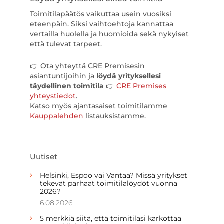
Toimitilapäätös vaikuttaa usein vuosiksi
eteenpäin. Siksi vaihtoehtoja kannattaa
vertailla huolella ja huomioida sekä nykyiset
että tulevat tarpeet.
👉 Ota yhteyttä CRE Premisesin
asiantuntijoihin ja
löydä yrityksellesi
täydellinen toimitila
👉
CRE Premises
yhteystiedot
.
Katso myös ajantasaiset toimitilamme
Kauppalehden
listauksistamme.
Uutiset
Helsinki, Espoo vai Vantaa? Missä yritykset
tekevät parhaat toimitilalöydöt vuonna
2026?
6.08.2026
5 merkkiä siitä, että toimitilasi karkottaa