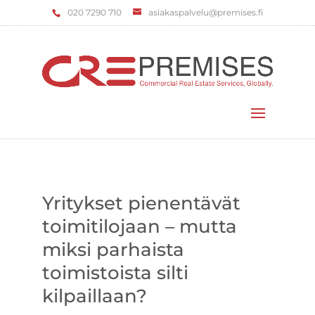
‌020 7290 710
asiakaspalvelu@premises.fi
Valitse sivu
Yritykset pienentävät
toimitilojaan – mutta
miksi parhaista
toimistoista silti
kilpaillaan?