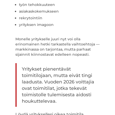
työn tehokkuuteen
asiakaskokemukseen
rekrytointiin
yrityksen imagoon
Monelle yritykselle juuri nyt voi olla
erinomainen hetki tarkastella vaihtoehtoja —
markkinassa on tarjontaa, mutta parhaat
sijainnit kiinnostavat edelleen nopeasti.
Yritykset pienentävät
toimitilojaan, mutta eivät tingi
laadusta. Vuoden 2026 voittajia
ovat toimitilat, jotka tekevät
toimistolle tulemisesta aidosti
houkuttelevaa.
Löydä yrityksellesi oikea toimitila