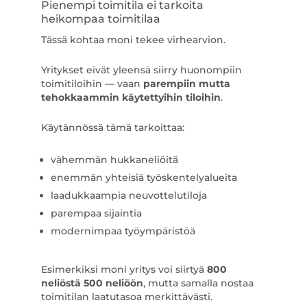
Pienempi toimitila ei tarkoita
heikompaa toimitilaa
Tässä kohtaa moni tekee virhearvion.
Yritykset eivät yleensä siirry huonompiin
toimitiloihin — vaan
parempiin mutta
tehokkaammin käytettyihin tiloihin
.
Käytännössä tämä tarkoittaa:
vähemmän hukkaneliöitä
enemmän yhteisiä työskentelyalueita
laadukkaampia neuvottelutiloja
parempaa sijaintia
modernimpaa työympäristöä
Esimerkiksi moni yritys voi siirtyä
800
neliöstä 500 neliöön
, mutta samalla nostaa
toimitilan laatutasoa merkittävästi.