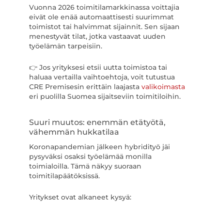
Vuonna 2026 toimitilamarkkinassa voittajia
eivät ole enää automaattisesti suurimmat
toimistot tai halvimmat sijainnit. Sen sijaan
menestyvät tilat, jotka vastaavat uuden
työelämän tarpeisiin.
👉 Jos yrityksesi etsii uutta toimistoa tai
haluaa vertailla vaihtoehtoja, voit tutustua
CRE Premisesin erittäin laajasta
valikoimasta
eri puolilla Suomea sijaitseviin toimitiloihin.
Suuri muutos: enemmän etätyötä,
vähemmän hukkatilaa
Koronapandemian jälkeen hybridityö jäi
pysyväksi osaksi työelämää monilla
toimialoilla. Tämä näkyy suoraan
toimitilapäätöksissä.
Yritykset ovat alkaneet kysyä: