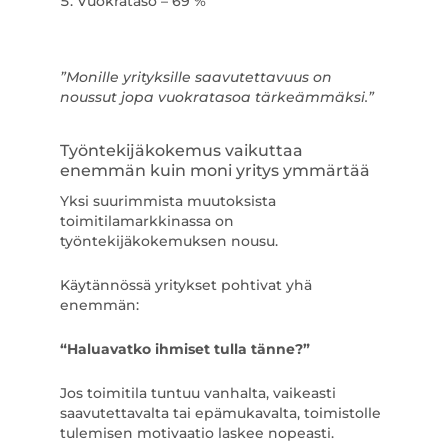
Vuokrataso – 69 %
”Monille yrityksille saavutettavuus on
noussut jopa vuokratasoa tärkeämmäksi.”
Työntekijäkokemus vaikuttaa
enemmän kuin moni yritys ymmärtää
Yksi suurimmista muutoksista
toimitilamarkkinassa on
työntekijäkokemuksen nousu.
Käytännössä yritykset pohtivat yhä
enemmän:
“Haluavatko ihmiset tulla tänne?”
Jos toimitila tuntuu vanhalta, vaikeasti
saavutettavalta tai epämukavalta, toimistolle
tulemisen motivaatio laskee nopeasti.