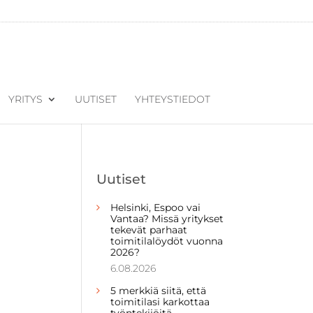
YRITYS
UUTISET
YHTEYSTIEDOT
Uutiset
Helsinki, Espoo vai
Vantaa? Missä yritykset
tekevät parhaat
toimitilalöydöt vuonna
2026?
6.08.2026
5 merkkiä siitä, että
toimitilasi karkottaa
työntekijöitä