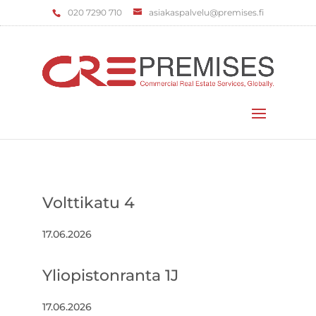
‌020 7290 710
asiakaspalvelu@premises.fi
Valitse sivu
Volttikatu 4
17.06.2026
Yliopistonranta 1J
17.06.2026