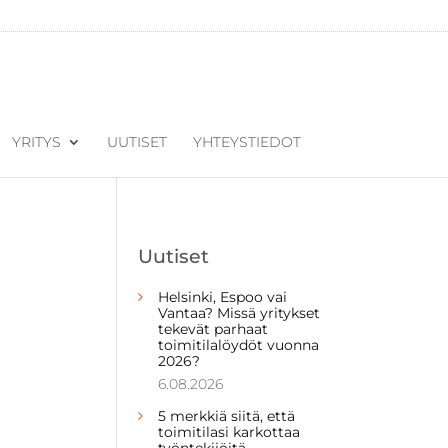
YRITYS
UUTISET
YHTEYSTIEDOT
Uutiset
Helsinki, Espoo vai
Vantaa? Missä yritykset
tekevät parhaat
toimitilalöydöt vuonna
2026?
6.08.2026
5 merkkiä siitä, että
toimitilasi karkottaa
työntekijöitä