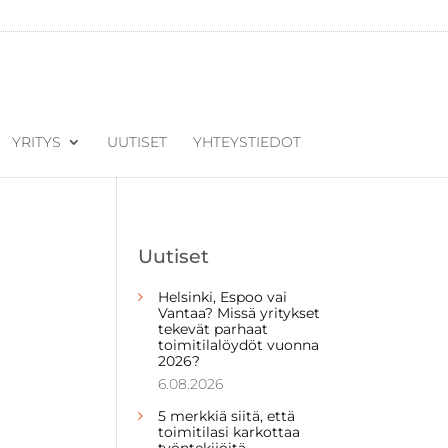
YRITYS
UUTISET
YHTEYSTIEDOT
Uutiset
Helsinki, Espoo vai
Vantaa? Missä yritykset
tekevät parhaat
toimitilalöydöt vuonna
2026?
6.08.2026
5 merkkiä siitä, että
toimitilasi karkottaa
työntekijöitä