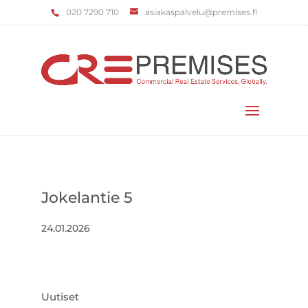
‌020 7290 710
asiakaspalvelu@premises.fi
Valitse sivu
Jokelantie 5
24.01.2026
Uutiset