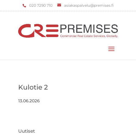
‌020 7290 710
asiakaspalvelu@premises.fi
Valitse sivu
Kulotie 2
13.06.2026
Uutiset