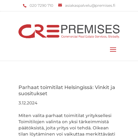
‌020 7290 710
asiakaspalvelu@premises.fi
Valitse sivu
Parhaat toimitilat Helsingissä: Vinkit ja
suositukset
3.12.2024
Miten valita parhaat toimitilat yrityksellesi
Toimitilojen valinta on yksi tärkeimmistä
päätöksistä, joita yritys voi tehdä. Oikean
tilan löytäminen voi vaikuttaa merkittävästi