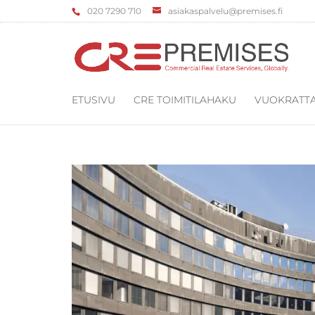
‌020 7290 710
asiakaspalvelu@premises.fi
ETUSIVU
CRE TOIMITILAHAKU
VUOKRATTA