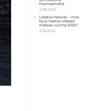
huomaamatta
4.08.2026
Liiketila Helsinki – mitä
hyvä liiketila oikeasti
maksaa vuonna 2026?
3.08.2026