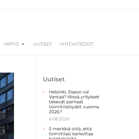
YRITYS
UUTISET
YHTEYSTIEDOT
Uutiset
Helsinki, Espoo vai
Vantaa? Missä yritykset
tekevät parhaat
toimitilalöydöt vuonna
2026?
6.08.2026
5 merkkiä siitä, että
toimitilasi karkottaa
työntekijöitä