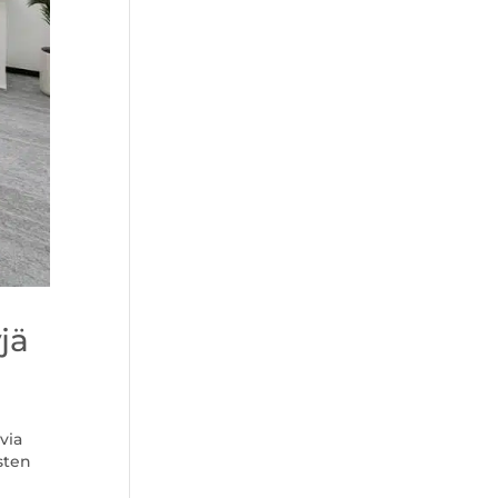
jä
via
sten