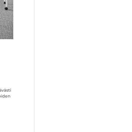
ävästi
noiden