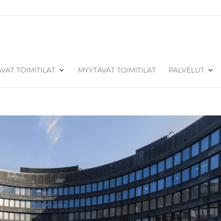
VAT TOIMITILAT
MYYTÄVÄT TOIMITILAT
PALVELUT