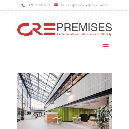
‌020 7290 710
asiakaspalvelu@premises.fi
Valitse sivu