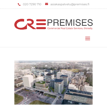
‌020 7290 710
asiakaspalvelu@premises.fi
Valitse sivu