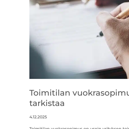
Toimitilan vuokrasopimu
tarkistaa
4.12.2025
Toimitilan vuokrasopimus on usein yrityksen toi