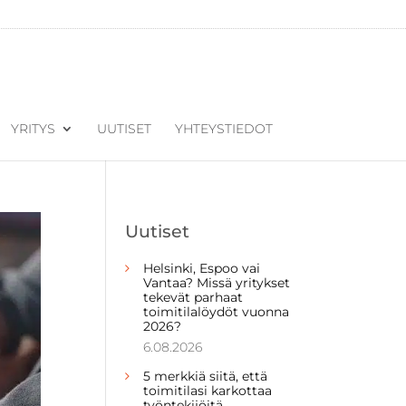
YRITYS
UUTISET
YHTEYSTIEDOT
Uutiset
Helsinki, Espoo vai
Vantaa? Missä yritykset
tekevät parhaat
toimitilalöydöt vuonna
2026?
6.08.2026
5 merkkiä siitä, että
toimitilasi karkottaa
työntekijöitä