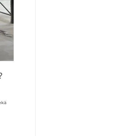
?
ekä