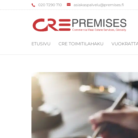
‌020 7290 710
asiakaspalvelu@premises.fi
ETUSIVU
CRE TOIMITILAHAKU
VUOKRATTA