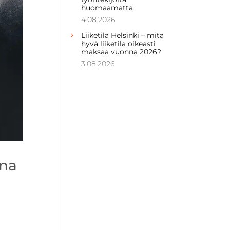
huomaamatta
4.08.2026
Liiketila Helsinki – mitä
hyvä liiketila oikeasti
maksaa vuonna 2026?
3.08.2026
ina