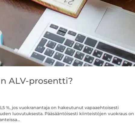
an ALV-prosentti?
5,5 %, jos vuokranantaja on hakeutunut vapaaehtoisesti
euden luovutuksesta. Pääsääntöisesti kiinteistöjen vuokraus on
nteissa...