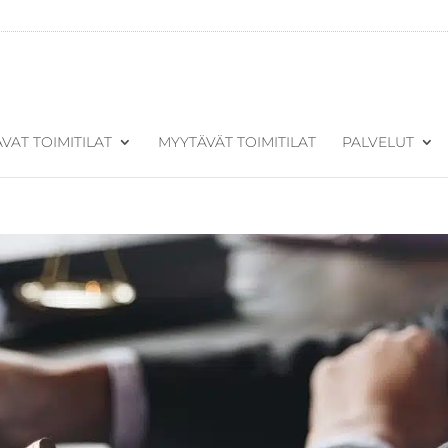
VAT TOIMITILAT
MYYTÄVÄT TOIMITILAT
PALVELUT