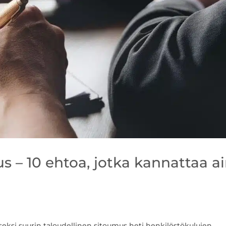
s – 10 ehtoa, jotka kannattaa a
seksi suurin taloudellinen sitoumus heti henkilöstökulujen