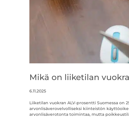
Mikä on liiketilan vuokr
6.11.2025
Liiketilan vuokran ALV-prosentti Suomessa on 2
arvonlisäverovelvolliseksi kiinteistön käyttöoik
arvonlisäverotonta toimintaa, mutta poikkeustila