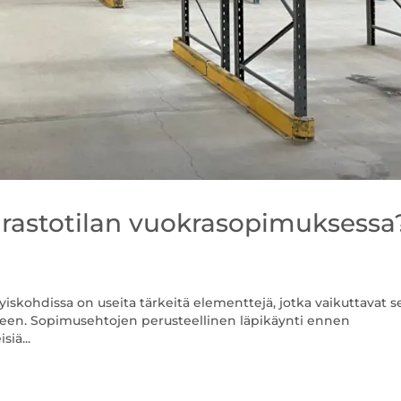
arastotilan vuokrasopimuksessa
yiskohdissa on useita tärkeitä elementtejä, jotka vaikuttavat s
teen. Sopimusehtojen perusteellinen läpikäynti ennen
siä...