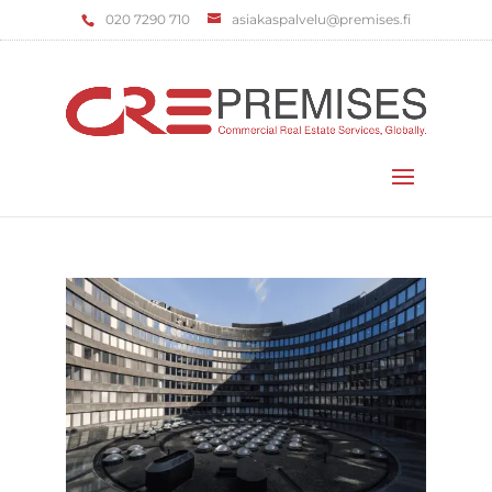
‌020 7290 710
asiakaspalvelu@premises.fi
Valitse sivu