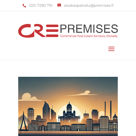
‌020 7290 710
asiakaspalvelu@premises.fi
Valitse sivu