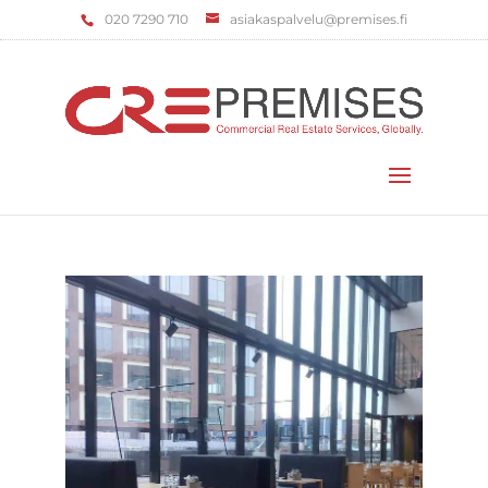
‌020 7290 710
asiakaspalvelu@premises.fi
Valitse sivu