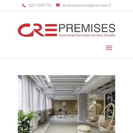
‌020 7290 710
asiakaspalvelu@premises.fi
Valitse sivu