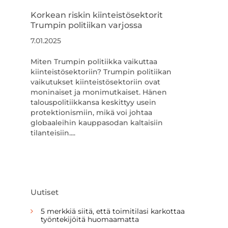
Korkean riskin kiinteistösektorit
Trumpin politiikan varjossa
7.01.2025
Miten Trumpin politiikka vaikuttaa
kiinteistösektoriin? Trumpin politiikan
vaikutukset kiinteistösektoriin ovat
moninaiset ja monimutkaiset. Hänen
talouspolitiikkansa keskittyy usein
protektionismiin, mikä voi johtaa
globaaleihin kauppasodan kaltaisiin
tilanteisiin....
Uutiset
5 merkkiä siitä, että toimitilasi karkottaa
työntekijöitä huomaamatta