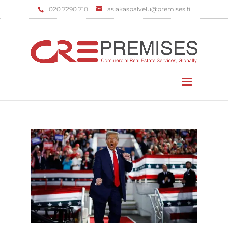
‌020 7290 710
asiakaspalvelu@premises.fi
Valitse sivu