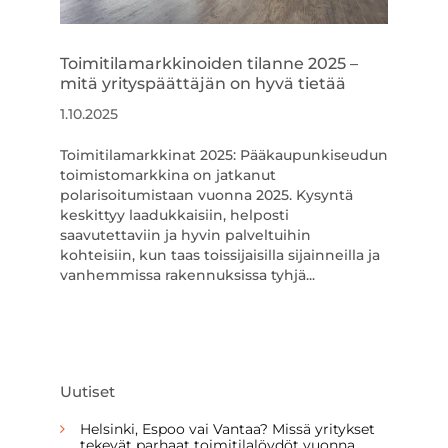
Toimitilamarkkinoiden tilanne 2025 –
mitä yrityspäättäjän on hyvä tietää
1.10.2025
Toimitilamarkkinat 2025: Pääkaupunkiseudun
toimistomarkkina on jatkanut
polarisoitumistaan vuonna 2025. Kysyntä
keskittyy laadukkaisiin, helposti
saavutettaviin ja hyvin palveltuihin
kohteisiin, kun taas toissijaisilla sijainneilla ja
vanhemmissa rakennuksissa tyhjä...
Uutiset
Helsinki, Espoo vai Vantaa? Missä yritykset
tekevät parhaat toimitilalöydöt vuonna