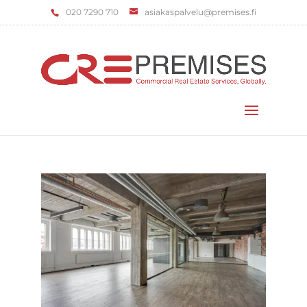
‌020 7290 710
asiakaspalvelu@premises.fi
Valitse sivu