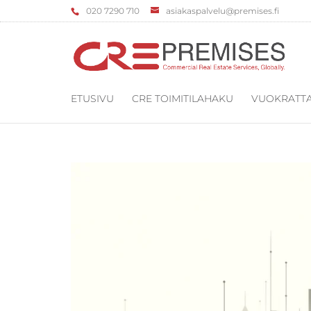
‌020 7290 710
asiakaspalvelu@premises.fi
ETUSIVU
CRE TOIMITILAHAKU
VUOKRATTA