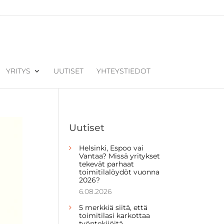
YRITYS
UUTISET
YHTEYSTIEDOT
Uutiset
Helsinki, Espoo vai
Vantaa? Missä yritykset
tekevät parhaat
toimitilalöydöt vuonna
2026?
6.08.2026
5 merkkiä siitä, että
toimitilasi karkottaa
työntekijöitä