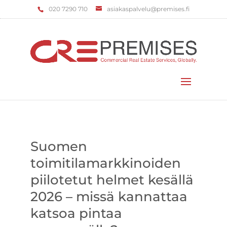
‌020 7290 710
asiakaspalvelu@premises.fi
Valitse sivu
Suomen
toimitilamarkkinoiden
piilotetut helmet kesällä
2026 – missä kannattaa
katsoa pintaa