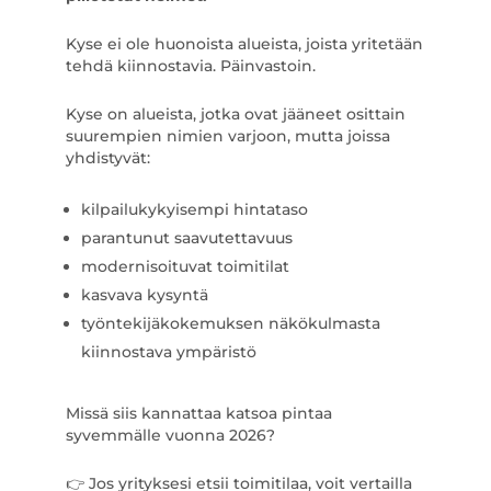
Kyse ei ole huonoista alueista, joista yritetään
tehdä kiinnostavia. Päinvastoin.
Kyse on alueista, jotka ovat jääneet osittain
suurempien nimien varjoon, mutta joissa
yhdistyvät:
kilpailukykyisempi hintataso
parantunut saavutettavuus
modernisoituvat toimitilat
kasvava kysyntä
työntekijäkokemuksen näkökulmasta
kiinnostava ympäristö
Missä siis kannattaa katsoa pintaa
syvemmälle vuonna 2026?
👉 Jos yrityksesi etsii toimitilaa, voit vertailla