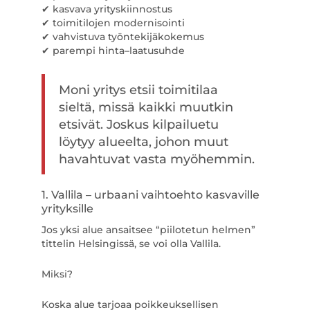
✔ kasvava yrityskiinnostus
✔ toimitilojen modernisointi
✔ vahvistuva työntekijäkokemus
✔ parempi hinta–laatusuhde
Moni yritys etsii toimitilaa
sieltä, missä kaikki muutkin
etsivät. Joskus kilpailuetu
löytyy alueelta, johon muut
havahtuvat vasta myöhemmin.
1. Vallila – urbaani vaihtoehto kasvaville
yrityksille
Jos yksi alue ansaitsee “piilotetun helmen”
tittelin Helsingissä, se voi olla Vallila.
Miksi?
Koska alue tarjoaa poikkeuksellisen