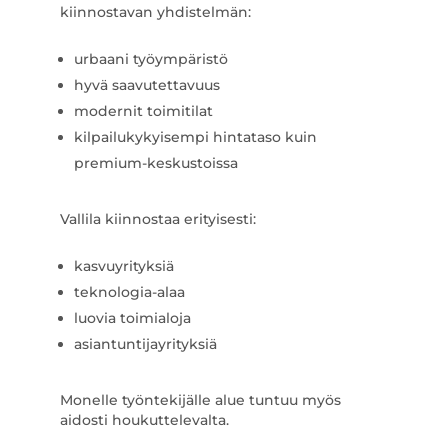
kiinnostavan yhdistelmän:
urbaani työympäristö
hyvä saavutettavuus
modernit toimitilat
kilpailukykyisempi hintataso kuin
premium-keskustoissa
Vallila kiinnostaa erityisesti:
kasvuyrityksiä
teknologia-alaa
luovia toimialoja
asiantuntijayrityksiä
Monelle työntekijälle alue tuntuu myös
aidosti houkuttelevalta.