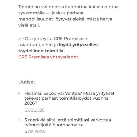
Toimitilan valinnassa kannattaa katsoa pintaa
syvemmälle — joskus parhaat
mahdollisuudet löytyvät sieltä, mistä harva
vielä etsii.
👉 Ota yhteyttä CRE Premisesin
asiantuntijoihin ja
löydä yrityksellesi
täydellinen toimitila
:
CRE Premises yhteystiedot
Uutiset
Helsinki, Espoo vai Vantaa? Missä yritykset
tekevät parhaat toimitilalöydöt vuonna
2026?
6.08.2026
5 merkkiä siitä, että toimitilasi karkottaa
työntekijöitä huomaamatta
4.08.2026