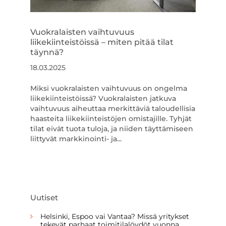
Vuokralaisten vaihtuvuus
liikekiinteistöissä – miten pitää tilat
täynnä?
18.03.2025
Miksi vuokralaisten vaihtuvuus on ongelma
liikekiinteistöissä? Vuokralaisten jatkuva
vaihtuvuus aiheuttaa merkittäviä taloudellisia
haasteita liikekiinteistöjen omistajille. Tyhjät
tilat eivät tuota tuloja, ja niiden täyttämiseen
liittyvät markkinointi- ja...
Uutiset
Helsinki, Espoo vai Vantaa? Missä yritykset
tekevät parhaat toimitilalöydöt vuonna