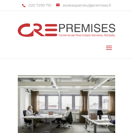
‌020 7290 710
asiakaspalvelu@premises.fi
Valitse sivu