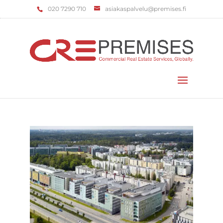
‌020 7290 710
asiakaspalvelu@premises.fi
Valitse sivu