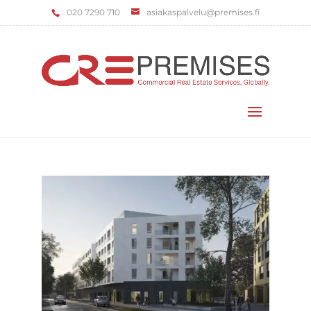
‌020 7290 710
asiakaspalvelu@premises.fi
Valitse sivu