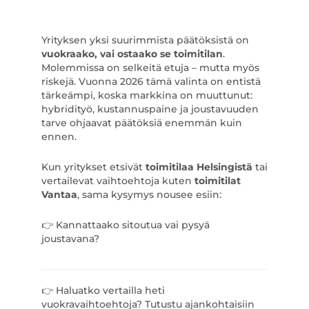
Yrityksen yksi suurimmista päätöksistä on
vuokraako, vai ostaako se toimitilan
.
Molemmissa on selkeitä etuja – mutta myös
riskejä. Vuonna 2026 tämä valinta on entistä
tärkeämpi, koska markkina on muuttunut:
hybridityö, kustannuspaine ja joustavuuden
tarve ohjaavat päätöksiä enemmän kuin
ennen.
Kun yritykset etsivät
toimitilaa Helsingistä
tai
vertailevat vaihtoehtoja kuten
toimitilat
Vantaa
, sama kysymys nousee esiin:
👉 Kannattaako sitoutua vai pysyä
joustavana?
👉 Haluatko vertailla heti
vuokravaihtoehtoja? Tutustu ajankohtaisiin