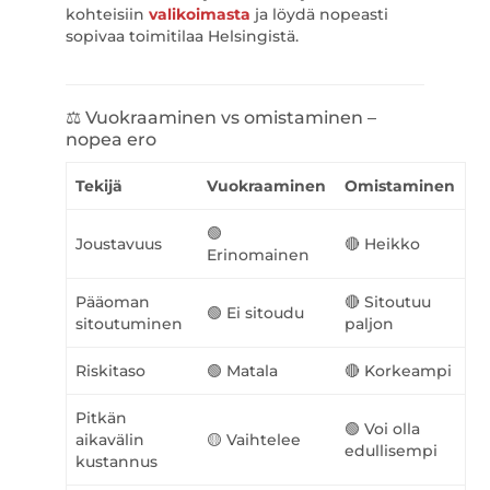
kohteisiin
valikoimasta
ja löydä nopeasti
sopivaa toimitilaa Helsingistä.
⚖️ Vuokraaminen vs omistaminen –
nopea ero
Tekijä
Vuokraaminen
Omistaminen
🟢
Joustavuus
🔴 Heikko
Erinomainen
Pääoman
🔴 Sitoutuu
🟢 Ei sitoudu
sitoutuminen
paljon
Riskitaso
🟢 Matala
🔴 Korkeampi
Pitkän
🟢 Voi olla
aikavälin
🟡 Vaihtelee
edullisempi
kustannus