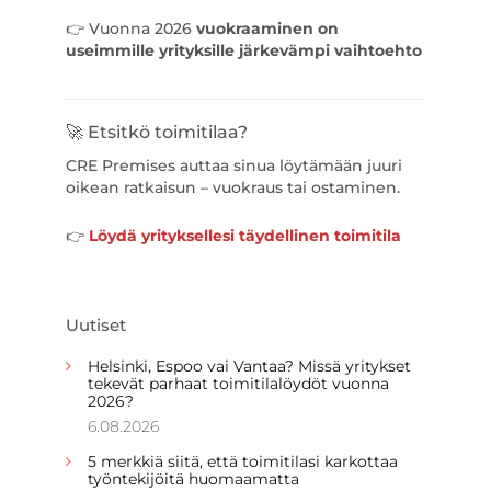
👉 Vuonna 2026
vuokraaminen on
useimmille yrityksille järkevämpi vaihtoehto
🚀 Etsitkö toimitilaa?
CRE Premises auttaa sinua löytämään juuri
oikean ratkaisun – vuokraus tai ostaminen.
👉
Löydä yrityksellesi täydellinen toimitila
Uutiset
Helsinki, Espoo vai Vantaa? Missä yritykset
tekevät parhaat toimitilalöydöt vuonna
2026?
6.08.2026
5 merkkiä siitä, että toimitilasi karkottaa
työntekijöitä huomaamatta