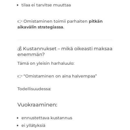
tilaa ei tarvitse muuttaa
👉 Omistaminen toimii parhaiten
pitkän
aikavälin strategiassa
.
💰 Kustannukset – mikä oikeasti maksaa
enemmän?
Tämä on yleisin harhaluulo:
👉 “Omistaminen on aina halvempaa”
Todellisuudessa:
Vuokraaminen:
ennustettava kustannus
ei yllätyksiä