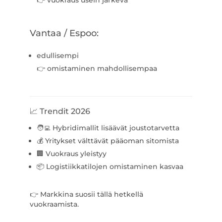
👉 vuokraus usein järkevä
Vantaa / Espoo:
edullisempi
👉 omistaminen mahdollisempaa
📈 Trendit 2026
🧑‍💻 Hybridimallit lisäävät joustotarvetta
💰 Yritykset välttävät pääoman sitomista
🏢 Vuokraus yleistyy
📦 Logistiikkatilojen omistaminen kasvaa
👉 Markkina suosii tällä hetkellä
vuokraamista.