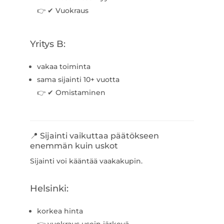
👉 ✔ Vuokraus
Yritys B:
vakaa toiminta
sama sijainti 10+ vuotta
👉 ✔ Omistaminen
📍 Sijainti vaikuttaa päätökseen
enemmän kuin uskot
Sijainti voi kääntää vaakakupin.
Helsinki:
korkea hinta