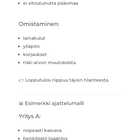
ei sitoutunutta pääomaa
Omistaminen:
lainakulut
ylläpito
korjaukset
riski arvon muutoksista
👉 Lopputulos riippuu täysin tilanteesta.
📊 Esimerkki ajattelumalli
Yritys A:
nopeasti kasvava
henkilöstö lisääntyy