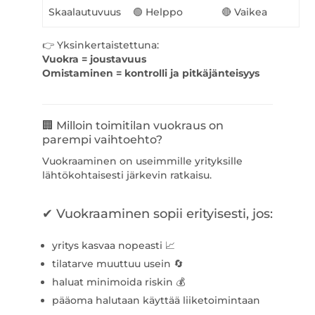
Skaalautuvuus
🟢 Helppo
🔴 Vaikea
👉 Yksinkertaistettuna:
Vuokra = joustavuus
Omistaminen = kontrolli ja pitkäjänteisyys
🏢 Milloin toimitilan vuokraus on
parempi vaihtoehto?
Vuokraaminen on useimmille yrityksille
lähtökohtaisesti järkevin ratkaisu.
✔ Vuokraaminen sopii erityisesti, jos:
yritys kasvaa nopeasti 📈
tilatarve muuttuu usein 🔄
haluat minimoida riskin 💰
pääoma halutaan käyttää liiketoimintaan