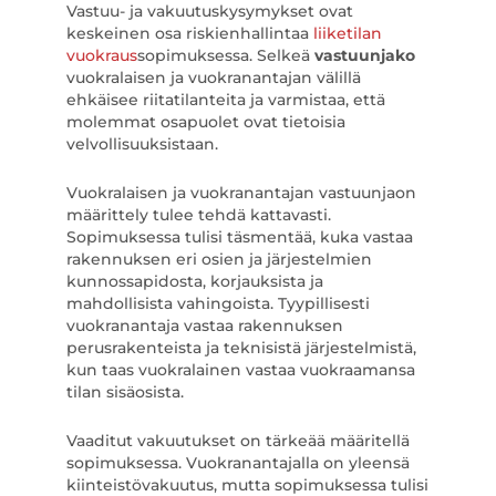
Vastuu- ja vakuutuskysymykset ovat
keskeinen osa riskienhallintaa
liiketilan
vuokraus
sopimuksessa. Selkeä
vastuunjako
vuokralaisen ja vuokranantajan välillä
ehkäisee riitatilanteita ja varmistaa, että
molemmat osapuolet ovat tietoisia
velvollisuuksistaan.
Vuokralaisen ja vuokranantajan vastuunjaon
määrittely tulee tehdä kattavasti.
Sopimuksessa tulisi täsmentää, kuka vastaa
rakennuksen eri osien ja järjestelmien
kunnossapidosta, korjauksista ja
mahdollisista vahingoista. Tyypillisesti
vuokranantaja vastaa rakennuksen
perusrakenteista ja teknisistä järjestelmistä,
kun taas vuokralainen vastaa vuokraamansa
tilan sisäosista.
Vaaditut vakuutukset on tärkeää määritellä
sopimuksessa. Vuokranantajalla on yleensä
kiinteistövakuutus, mutta sopimuksessa tulisi