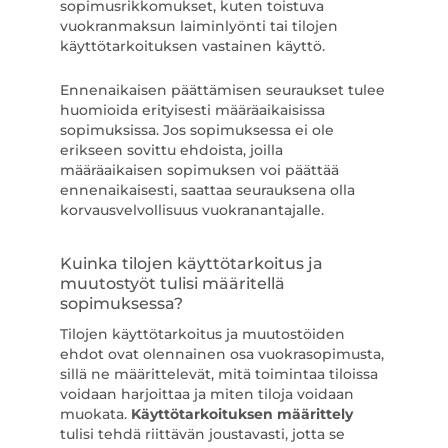
sopimusrikkomukset, kuten toistuva
vuokranmaksun laiminlyönti tai tilojen
käyttötarkoituksen vastainen käyttö.
Ennenaikaisen päättämisen seuraukset tulee
huomioida erityisesti määräaikaisissa
sopimuksissa. Jos sopimuksessa ei ole
erikseen sovittu ehdoista, joilla
määräaikaisen sopimuksen voi päättää
ennenaikaisesti, saattaa seurauksena olla
korvausvelvollisuus vuokranantajalle.
Kuinka tilojen käyttötarkoitus ja
muutostyöt tulisi määritellä
sopimuksessa?
Tilojen käyttötarkoitus ja muutostöiden
ehdot ovat olennainen osa vuokrasopimusta,
sillä ne määrittelevät, mitä toimintaa tiloissa
voidaan harjoittaa ja miten tiloja voidaan
muokata.
Käyttötarkoituksen määrittely
tulisi tehdä riittävän joustavasti, jotta se