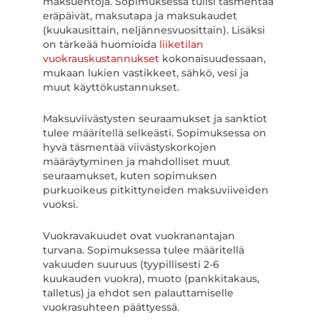
maksuehtoja. Sopimuksessa tulisi täsmentää
eräpäivät, maksutapa ja maksukaudet
(kuukausittain, neljännesvuosittain). Lisäksi
on tärkeää huomioida
liiketilan
vuokrauskustannukset
kokonaisuudessaan,
mukaan lukien vastikkeet, sähkö, vesi ja
muut käyttökustannukset.
Maksuviivästysten seuraamukset ja sanktiot
tulee määritellä selkeästi. Sopimuksessa on
hyvä täsmentää viivästyskorkojen
määräytyminen ja mahdolliset muut
seuraamukset, kuten sopimuksen
purkuoikeus pitkittyneiden maksuviiveiden
vuoksi.
Vuokravakuudet ovat vuokranantajan
turvana. Sopimuksessa tulee määritellä
vakuuden suuruus (tyypillisesti 2-6
kuukauden vuokra), muoto (pankkitakaus,
talletus) ja ehdot sen palauttamiselle
vuokrasuhteen päättyessä.