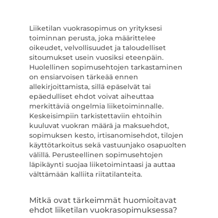
Liiketilan vuokrasopimus on yrityksesi
toiminnan perusta, joka määrittelee
oikeudet, velvollisuudet ja taloudelliset
sitoumukset usein vuosiksi eteenpäin.
Huolellinen sopimusehtojen tarkastaminen
on ensiarvoisen tärkeää ennen
allekirjoittamista, sillä epäselvät tai
epäedulliset ehdot voivat aiheuttaa
merkittäviä ongelmia liiketoiminnalle.
Keskeisimpiin tarkistettaviin ehtoihin
kuuluvat vuokran määrä ja maksuehdot,
sopimuksen kesto, irtisanomisehdot, tilojen
käyttötarkoitus sekä vastuunjako osapuolten
välillä. Perusteellinen sopimusehtojen
läpikäynti suojaa liiketoimintaasi ja auttaa
välttämään kalliita riitatilanteita.
Mitkä ovat tärkeimmät huomioitavat
ehdot liiketilan vuokrasopimuksessa?