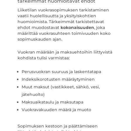
tärkeimmät huomioitavat ehdot
Liiketilan vuokrasopimuksen tarkistaminen
vaatii huolellisuutta ja yksityiskohtien
huomioimista. Tärkeimmät tarkistettavat
ehdot muodostavat
kokonaisuuden
, joka
määrittää vuokrasuhteen toimivuuden koko
sopimuskauden ajan.
Vuokran määrään ja maksuehtoihin liittyvistä
kohdista tulisi varmistaa:
Perusvuokran suuruus ja laskentatapa
Indeksikorotusten määräytyminen
Muut maksut (vastikkeet, sähkö, vesi,
jätehuolto)
Maksuaikataulu ja maksutapa
Vuokravakuuden määrä ja muoto
Sopimuksen kestoon ja päättämiseen