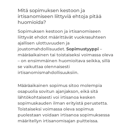
Mitä sopimuksen kestoon ja
irtisanomiseen liittyviä ehtoja pitää
huomioida?
Sopimuksen kestoon ja irtisanomiseen
liittyvät ehdot määrittävät vuokrasuhteen
ajallisen ulottuvuuden ja
joustomahdollisuudet.
Sopimustyyppi
–
määräaikainen tai toistaiseksi voimassa oleva
– on ensimmäinen huomioitava seikka, sillä
se vaikuttaa olennaisesti
irtisanomismahdollisuuksiin.
Määräaikainen sopimus sitoo molempia
osapuolia sovitun ajanjakson, eikä sitä
lähtökohtaisesti voi irtisanoa kesken
sopimuskauden ilman erityistä perustetta.
Toistaiseksi voimassa oleva sopimus
puolestaan voidaan irtisanoa sopimuksessa
määritellyn irtisanomisajan puitteissa.