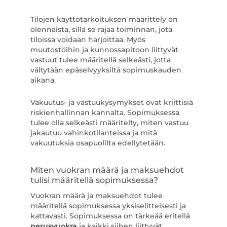
Tilojen käyttötarkoituksen määrittely on
olennaista, sillä se rajaa toiminnan, jota
tiloissa voidaan harjoittaa. Myös
muutostöihin ja kunnossapitoon liittyvät
vastuut tulee määritellä selkeästi, jotta
vältytään epäselvyyksiltä sopimuskauden
aikana.
Vakuutus- ja vastuukysymykset ovat kriittisiä
riskienhallinnan kannalta. Sopimuksessa
tulee olla selkeästi määritelty, miten vastuu
jakautuu vahinkotilanteissa ja mitä
vakuutuksia osapuolilta edellytetään.
Miten vuokran määrä ja maksuehdot
tulisi määritellä sopimuksessa?
Vuokran määrä ja maksuehdot tulee
määritellä sopimuksessa yksiselitteisesti ja
kattavasti. Sopimuksessa on tärkeää eritellä
perusvuokra
ja kaikki siihen liittyvät