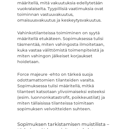
määritellä, mitä vakuutuksia edellytetään
vuokralaiselta. Tyypillisiä vaatimuksia ovat
toiminnan vastuuvakuutus,
omaisuusvakuutus ja keskeytysvakuutus.
Vahinkotilanteissa toimiminen on syytä
määritellä etukäteen. Sopimuksessa tulisi
täsmentää, miten vahingosta ilmoitetaan,
kuka vastaa välittömistä toimenpiteistä ja
miten vahingon jälkeiset korjaukset
hoidetaan.
Force majeure -ehto on tärkeä suoja
odottamattomien tilanteiden varalta.
Sopimuksessa tulisi määritellä, mitkä
tilanteet katsotaan ylivoimaiseksi esteeksi
(esim. luonnonkatastrofit, poikkeustilat) ja
miten tällaisissa tilanteissa toimitaan
sopimuksen velvoitteiden suhteen.
Sopimuksen tarkistamisen muistilista –