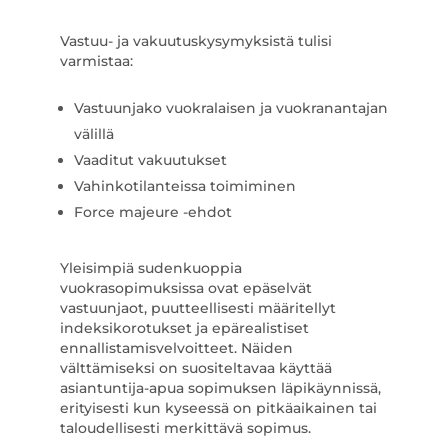
Vastuu- ja vakuutuskysymyksistä tulisi
varmistaa:
Vastuunjako vuokralaisen ja vuokranantajan
välillä
Vaaditut vakuutukset
Vahinkotilanteissa toimiminen
Force majeure -ehdot
Yleisimpiä sudenkuoppia
vuokrasopimuksissa ovat epäselvät
vastuunjaot, puutteellisesti määritellyt
indeksikorotukset ja epärealistiset
ennallistamisvelvoitteet. Näiden
välttämiseksi on suositeltavaa käyttää
asiantuntija-apua sopimuksen läpikäynnissä,
erityisesti kun kyseessä on pitkäaikainen tai
taloudellisesti merkittävä sopimus.