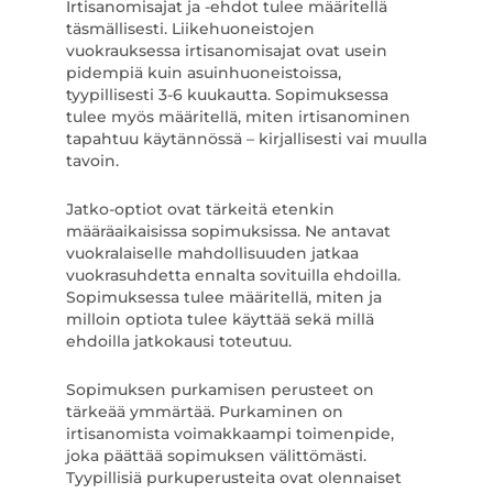
Irtisanomisajat ja -ehdot tulee määritellä
täsmällisesti. Liikehuoneistojen
vuokrauksessa irtisanomisajat ovat usein
pidempiä kuin asuinhuoneistoissa,
tyypillisesti 3-6 kuukautta. Sopimuksessa
tulee myös määritellä, miten irtisanominen
tapahtuu käytännössä – kirjallisesti vai muulla
tavoin.
Jatko-optiot ovat tärkeitä etenkin
määräaikaisissa sopimuksissa. Ne antavat
vuokralaiselle mahdollisuuden jatkaa
vuokrasuhdetta ennalta sovituilla ehdoilla.
Sopimuksessa tulee määritellä, miten ja
milloin optiota tulee käyttää sekä millä
ehdoilla jatkokausi toteutuu.
Sopimuksen purkamisen perusteet on
tärkeää ymmärtää. Purkaminen on
irtisanomista voimakkaampi toimenpide,
joka päättää sopimuksen välittömästi.
Tyypillisiä purkuperusteita ovat olennaiset