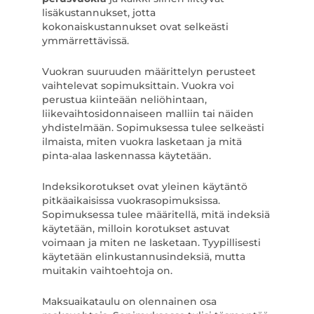
lisäkustannukset, jotta
kokonaiskustannukset ovat selkeästi
ymmärrettävissä.
Vuokran suuruuden määrittelyn perusteet
vaihtelevat sopimuksittain. Vuokra voi
perustua kiinteään neliöhintaan,
liikevaihtosidonnaiseen malliin tai näiden
yhdistelmään. Sopimuksessa tulee selkeästi
ilmaista, miten vuokra lasketaan ja mitä
pinta-alaa laskennassa käytetään.
Indeksikorotukset ovat yleinen käytäntö
pitkäaikaisissa vuokrasopimuksissa.
Sopimuksessa tulee määritellä, mitä indeksiä
käytetään, milloin korotukset astuvat
voimaan ja miten ne lasketaan. Tyypillisesti
käytetään elinkustannusindeksiä, mutta
muitakin vaihtoehtoja on.
Maksuaikataulu on olennainen osa