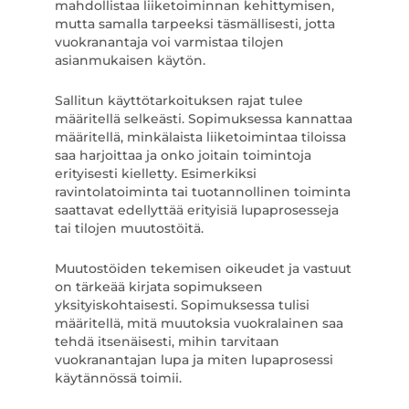
mahdollistaa liiketoiminnan kehittymisen,
mutta samalla tarpeeksi täsmällisesti, jotta
vuokranantaja voi varmistaa tilojen
asianmukaisen käytön.
Sallitun käyttötarkoituksen rajat tulee
määritellä selkeästi. Sopimuksessa kannattaa
määritellä, minkälaista liiketoimintaa tiloissa
saa harjoittaa ja onko joitain toimintoja
erityisesti kielletty. Esimerkiksi
ravintolatoiminta tai tuotannollinen toiminta
saattavat edellyttää erityisiä lupaprosesseja
tai tilojen muutostöitä.
Muutostöiden tekemisen oikeudet ja vastuut
on tärkeää kirjata sopimukseen
yksityiskohtaisesti. Sopimuksessa tulisi
määritellä, mitä muutoksia vuokralainen saa
tehdä itsenäisesti, mihin tarvitaan
vuokranantajan lupa ja miten lupaprosessi
käytännössä toimii.