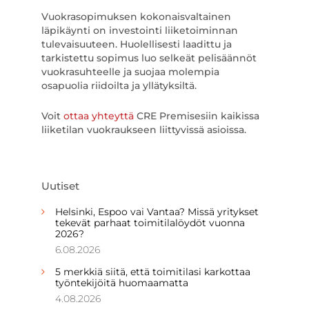
Vuokrasopimuksen kokonaisvaltainen
läpikäynti on investointi liiketoiminnan
tulevaisuuteen. Huolellisesti laadittu ja
tarkistettu sopimus luo selkeät pelisäännöt
vuokrasuhteelle ja suojaa molempia
osapuolia riidoilta ja yllätyksiltä.
Voit
ottaa yhteyttä
CRE Premisesiin kaikissa
liiketilan vuokraukseen liittyvissä asioissa.
Uutiset
Helsinki, Espoo vai Vantaa? Missä yritykset
tekevät parhaat toimitilalöydöt vuonna
2026?
6.08.2026
5 merkkiä siitä, että toimitilasi karkottaa
työntekijöitä huomaamatta
4.08.2026