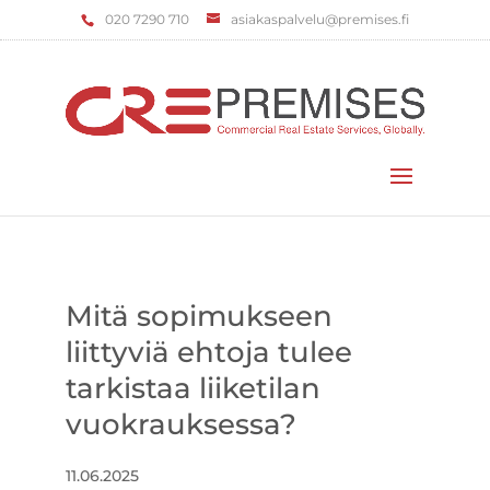
‌020 7290 710
asiakaspalvelu@premises.fi
Valitse sivu
Mitä sopimukseen
liittyviä ehtoja tulee
tarkistaa liiketilan
vuokrauksessa?
11.06.2025