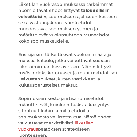
Liiketilan vuokrasopimuksessa tärkeimmät
huomioitavat ehdot liittyvät
taloudellisiin
velvoitteisiin
, sopimuksen ajalliseen kestoon
sekä vastuunjakoon. Nämä ehdot
muodostavat sopimuksen ytimen ja
määrittelevät vuokrasuhteen reunaehdot
koko sopimuskaudelle.
Ensisijaisen tärkeitä ovat vuokran määrä ja
maksuaikataulu, jotka vaikuttavat suoraan
liiketoiminnan kassavirtaan. Näihin liittyvät
myös indeksikorotukset ja muut mahdolliset
lisäkustannukset, kuten vastikkeet ja
kulutusperusteiset maksut.
Sopimuksen kesto ja irtisanomisehdot
määrittelevät, kuinka pitkäksi aikaa yritys
sitoutuu tiloihin ja millä ehdoilla
sopimuksesta voi irrottautua. Nämä ehdot
vaikuttavat merkittävästi
liiketilan
vuokraus
päätöksen strategiseen
luonteeseen.