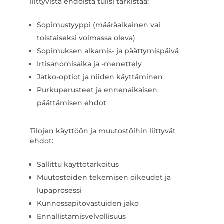
liittyvistä ehdoista tulisi tarkistaa:
Sopimustyyppi (määräaikainen vai
toistaiseksi voimassa oleva)
Sopimuksen alkamis- ja päättymispäivä
Irtisanomisaika ja -menettely
Jatko-optiot ja niiden käyttäminen
Purkuperusteet ja ennenaikaisen
päättämisen ehdot
Tilojen käyttöön ja muutostöihin liittyvät
ehdot:
Sallittu käyttötarkoitus
Muutostöiden tekemisen oikeudet ja
lupaprosessi
Kunnossapitovastuiden jako
Ennallistamisvelvollisuus