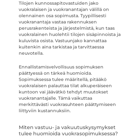
Tilojen kunnossapitovastuiden jako
vuokralaisen ja vuokranantajan välillä on
olennainen osa sopimusta. Tyypillisesti
vuokranantaja vastaa rakennuksen
perusrakenteista ja järjestelmistä, kun taas
vuokralainen huolehtii tilojen sisäpinnoista ja
kuluvista osista. Vastuunjako kannattaa
kuitenkin aina tarkistaa ja tarvittaessa
neuvotella.
Ennallistamisvelvollisuus sopimuksen
päättyessä on tärkeä huomioida.
Sopimuksessa tulee määritellä, pitääkö
vuokralaisen palauttaa tilat alkuperäiseen
kuntoon vai jäävätkö tehdyt muutokset
vuokranantajalle. Tämä vaikuttaa
merkittävästi vuokrasuhteen päättymiseen
liittyviin kustannuksiin.
Miten vastuu- ja vakuutuskysymykset
tulee huomioida vuokrasopimuksessa?