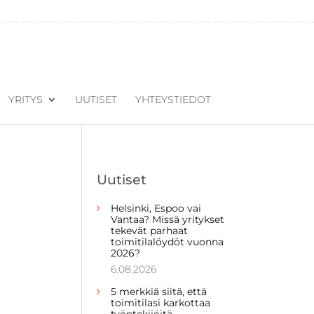
YRITYS
UUTISET
YHTEYSTIEDOT
Uutiset
Helsinki, Espoo vai
Vantaa? Missä yritykset
tekevät parhaat
toimitilalöydöt vuonna
2026?
6.08.2026
5 merkkiä siitä, että
toimitilasi karkottaa
työntekijöitä