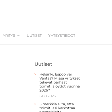
YRITYS
UUTISET
YHTEYSTIEDOT
Uutiset
Helsinki, Espoo vai
Vantaa? Missä yritykset
tekevät parhaat
toimitilalöydöt vuonna
2026?
6.08.2026
5 merkkiä siitä, että
toimitilasi karkottaa
työntekijöitä