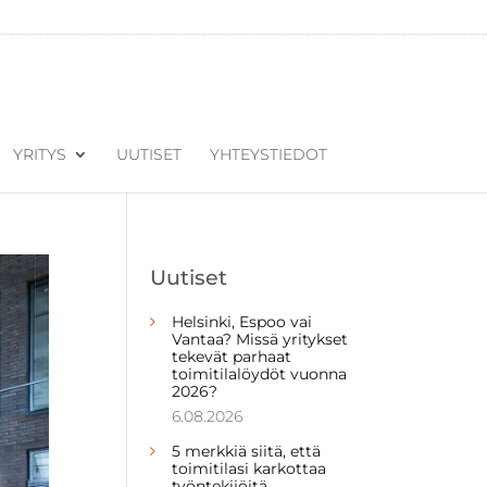
YRITYS
UUTISET
YHTEYSTIEDOT
Uutiset
Helsinki, Espoo vai
Vantaa? Missä yritykset
tekevät parhaat
toimitilalöydöt vuonna
2026?
6.08.2026
5 merkkiä siitä, että
toimitilasi karkottaa
työntekijöitä