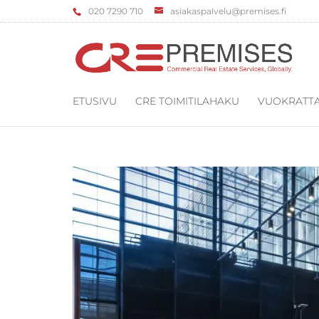
‌020 7290 710
asiakaspalvelu@premises.fi
ETUSIVU
CRE TOIMITILAHAKU
VUOKRATTA