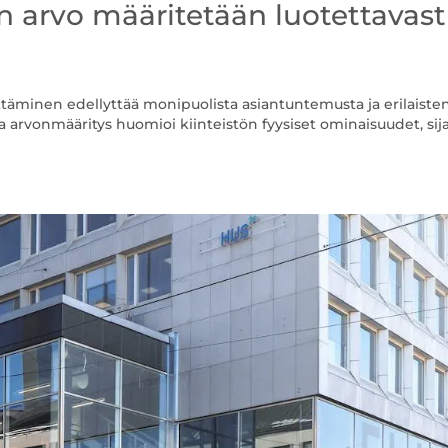
ön arvo määritetään luotettavast
ttäminen edellyttää monipuolista asiantuntemusta ja erilaiste
arvonmääritys huomioi kiinteistön fyysiset ominaisuudet, sija