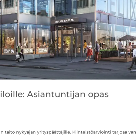
iloille: Asiantuntijan opas
aito nykyajan yrityspäättäjille. Kiinteistöarviointi tarjoaa va