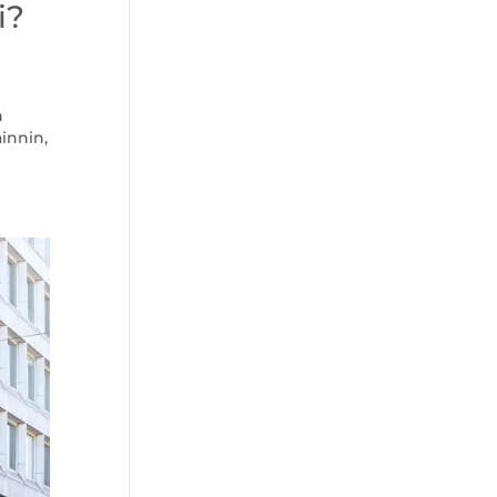
i?
n
innin,