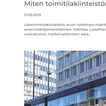
Miten toimitilakiinteist
27.05.2025
Liiketoimintakiinteistön arvon luotettava määri
arvonmääritysmenetelmien hallintaa. Luotettava 
vuokratuotot, markkinatilanteen sekä...