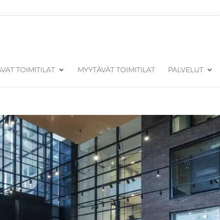
VAT TOIMITILAT
MYYTÄVÄT TOIMITILAT
PALVELUT