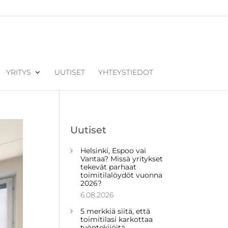
YRITYS
UUTISET
YHTEYSTIEDOT
Uutiset
Helsinki, Espoo vai
Vantaa? Missä yritykset
tekevät parhaat
toimitilalöydöt vuonna
2026?
6.08.2026
5 merkkiä siitä, että
toimitilasi karkottaa
työntekijöitä