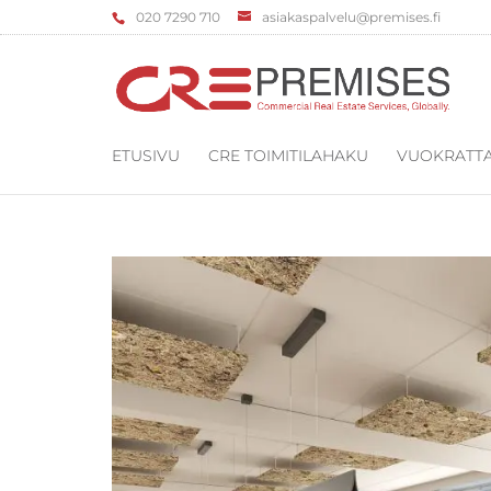
‌020 7290 710
asiakaspalvelu@premises.fi
ETUSIVU
CRE TOIMITILAHAKU
VUOKRATTA