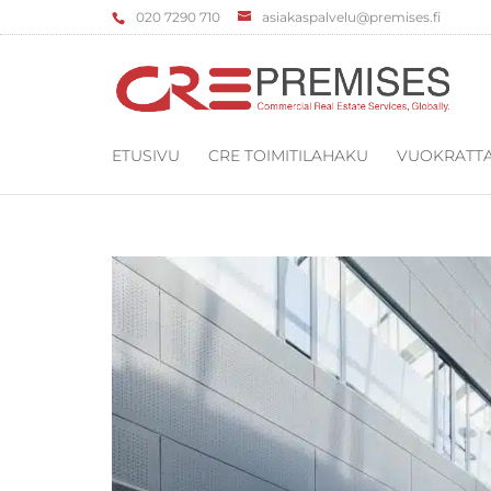
‌020 7290 710
asiakaspalvelu@premises.fi
ETUSIVU
CRE TOIMITILAHAKU
VUOKRATTA