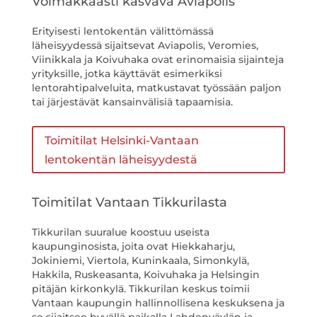
Voimakkaasti kasvava Aviapolis
Erityisesti lentokentän välittömässä
läheisyydessä sijaitsevat Aviapolis, Veromies,
Viinikkala ja Koivuhaka ovat erinomaisia sijainteja
yrityksille, jotka käyttävät esimerkiksi
lentorahtipalveluita, matkustavat työssään paljon
tai järjestävät kansainvälisiä tapaamisia.
Toimitilat Helsinki-Vantaan
lentokentän läheisyydestä
Toimitilat Vantaan Tikkurilasta
Tikkurilan suuralue koostuu useista
kaupunginosista, joita ovat Hiekkaharju,
Jokiniemi, Viertola, Kuninkaala, Simonkylä,
Hakkila, Ruskeasanta, Koivuhaka ja Helsingin
pitäjän kirkonkylä. Tikkurilan keskus toimii
Vantaan kaupungin hallinnollisena keskuksena ja