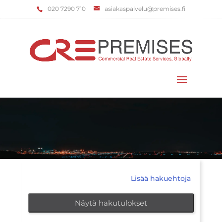
‌020 7290 710
asiakaspalvelu@premises.fi
Valitse sivu
Lisää hakuehtoja
Näytä hakutulokset