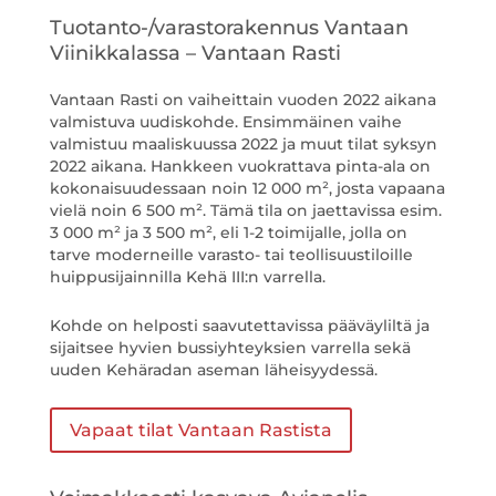
Tuotanto-/varastorakennus Vantaan
Viinikkalassa – Vantaan Rasti
Vantaan Rasti on vaiheittain vuoden 2022 aikana
valmistuva uudiskohde. Ensimmäinen vaihe
valmistuu maaliskuussa 2022 ja muut tilat syksyn
2022 aikana. Hankkeen vuokrattava pinta-ala on
kokonaisuudessaan noin 12 000 m², josta vapaana
vielä noin 6 500 m². Tämä tila on jaettavissa esim.
3 000 m² ja 3 500 m², eli 1-2 toimijalle, jolla on
tarve moderneille varasto- tai teollisuustiloille
huippusijainnilla Kehä III:n varrella.
Kohde on helposti saavutettavissa pääväyliltä ja
sijaitsee hyvien bussiyhteyksien varrella sekä
uuden Kehäradan aseman läheisyydessä.
Vapaat tilat Vantaan Rastista