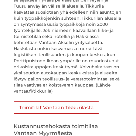
se sijaitsee hyvällä paikalla Lahdenväylän ja
Tuusulanväylän välisellä alueella. Tikkurila
kasvattaa suosiotaan yhä edelleen niin asuntojen
kuin työpaikkojenkin suhteen. Tikkurilan alueella
on syntymässä uusia työpaikkoja noin 2000
työntekijälle. Jokiniemeen kaavaillaan liike- ja
toimistotilaa sekä hotellia ja Hakkilassa
kehitetään Vantaan Akselin yritysaluetta.
Hakkilasta onkin kasvamassa merkittävä
logistiikan, teollisuuden ja kaupan keskus, kun
Porttipuistoon Ikean ympärille on muodostunut
erikoiskauppojen keskittymä. Koivuhaka taas on
yksi seudun autokaupan keskuksista ja alueelta
löytyy paljon teollisuus- ja varastotoimintaa, sekä
tilaa vaativaa erikoistavaran kauppaa. (Lähde
vantaa.fi/tikkurila)
Toimitilat Vantaan Tikkurilasta
Kustannustehokasta toimitilaa
Vantaan Myyrmäestä