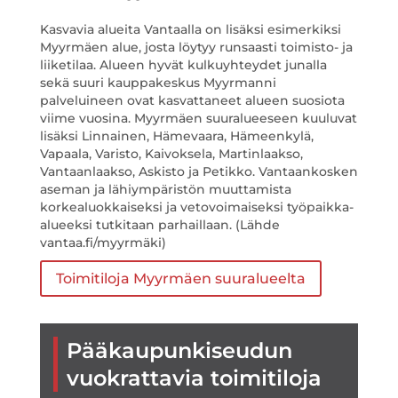
Kasvavia alueita Vantaalla on lisäksi esimerkiksi
Myyrmäen alue, josta löytyy runsaasti toimisto- ja
liiketilaa. Alueen hyvät kulkuyhteydet junalla
sekä suuri kauppakeskus Myyrmanni
palveluineen ovat kasvattaneet alueen suosiota
viime vuosina. Myyrmäen suuralueeseen kuuluvat
lisäksi Linnainen, Hämevaara, Hämeenkylä,
Vapaala, Varisto, Kaivoksela, Martinlaakso,
Vantaanlaakso, Askisto ja Petikko. Vantaankosken
aseman ja lähiympäristön muuttamista
korkealuokkaiseksi ja vetovoimaiseksi työpaikka-
alueeksi tutkitaan parhaillaan. (Lähde
vantaa.fi/myyrmäki)
Toimitiloja Myyrmäen suuralueelta
Pääkaupunkiseudun
vuokrattavia toimitiloja